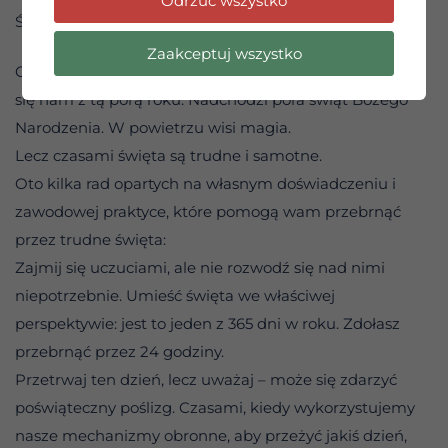
Odrzuć wszystko
Święta
Zaakceptuj wszystko
Czasami święta przepełnione są radością, która kojarzy
się nam z tą porą roku. Nadchodzi pora świąt Bożego
Narodzenia. W powietrzu wisi magia.
Lecz czasami święta są trudne i samotne.
Oto kilka rad opartych na własnym doświadczeniu i
zawodowej praktyce, które pomogą wam przebrnąć
przez trudne święta:
Zajmij się uczuciami, ale nie rozwodź się nad nimi
niepotrzebnie. Umieść święta we właściwej
perspektywie: jest to jeden z 365 dni w roku. Zdołasz
przebrnąć przez 24 godziny.
Przetrwaj ten dzień, lecz uważaj – może się zdarzyć
poświąteczny poślizg. Czasami, kiedy wykorzystujemy
nasze mechanizmy obronne, aby przeżyć jakiś dzień,