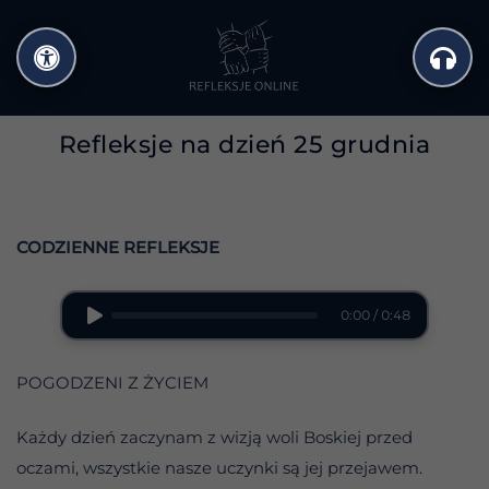
Przejdź
do
treści
Refleksje na dzień 25 grudnia
CODZIENNE REFLEKSJE
0:00 / 0:48
POGODZENI Z ŻYCIEM
Każdy dzień zaczynam z wizją woli Boskiej przed
oczami, wszystkie nasze uczynki są jej przejawem.