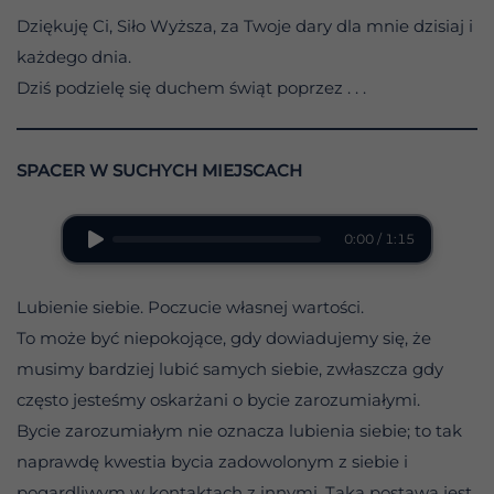
Dziękuję Ci, Siło Wyższa, za Twoje dary dla mnie dzisiaj i
każdego dnia.
Dziś podzielę się duchem świąt poprzez . . .
SPACER W SUCHYCH MIEJSCACH
0:00 / 1:15
Lubienie siebie. Poczucie własnej wartości.
To może być niepokojące, gdy dowiadujemy się, że
musimy bardziej lubić samych siebie, zwłaszcza gdy
często jesteśmy oskarżani o bycie zarozumiałymi.
Bycie zarozumiałym nie oznacza lubienia siebie; to tak
naprawdę kwestia bycia zadowolonym z siebie i
pogardliwym w kontaktach z innymi. Taka postawa jest