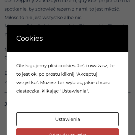
dostrzegamy. Za każdym razem, gdy ktoś przychodzi na
spotkanie, by zdrowieć razem z nami, to jest miłość.
Miłość to nie jest wszystko albo nic.
Małe perełki miłości są wszędzie. Obserwuj je. Ciesz się
nimi. Daj je innym.
Cookies
Modlitwa na dziś: Siło Wyższa, miłość pochodzi od
Ciebie. Pomóż mi ją dostrzec i dawać.
Obsługujemy pliki cookies. Jeśli uważasz, że
Działanie na dziś: Spojrzę dziś w oczy trzem osobom i
to jest ok, po prostu kliknij "Akceptuj
wyślę im miłość w moim uśmiechu.
wszystko". Możesz też wybrać, jakie chcesz
ciasteczka, klikając "Ustawienia".
JĘZYK WYZWOLENIA
Ustawienia
0:00 / 2:24