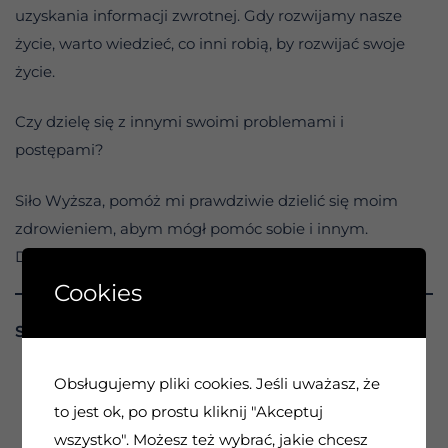
uzyskania informacji zwrotnej. Gdy rozwijamy nasze
życie, warto wiedzieć, co inni robią, by rozwijać swoje
życie.
Czy dzielę się z innymi swoimi problemami i
postępami?
Siło Wyższa, pomóż mi prawdziwie dzielić się moim
zdrowieniem, abym mógł pomóc sobie i innym.
Dzisiaj podzielę się moim programem z …
Cookies
SPACER W SUCHYCH MIEJSCACH
Obsługujemy pliki cookies. Jeśli uważasz, że
0:00 / 1:45
to jest ok, po prostu kliknij "Akceptuj
wszystko". Możesz też wybrać, jakie chcesz