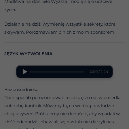
Modlitwa na dziś: Siło Wyższa, modlę się o uczciwe
życie.
Działanie na dziś: Wymienię wszystkie sekrety, które
skrywam. Porozmawiam o nich z moim sponsorem.
JĘZYK WYZWOLENIA
0:00 / 1:14
Bezpośredniość
Nasz sposób porozumiewania się często odzwierciedla
potrzebę kontroli. Mówimy to, co według nas ludzie
chcą usłyszeć. Próbujemy nie dopuścić, aby wpadali w
złość, odchodzili, obawiali się nas lub nie darzyli nas