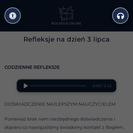
Przejdź
do
treści
Refleksje na dzień 3 lipca
CODZIENNE REFLEKSJE
0:00 / 1:12
DOŚWIADCZENIE NAJLEPSZYM NAUCZYCIELEM
Ponieważ brak nam niezbędnego doświadczenia i
dopiero co nawiązaliśmy świadomy kontakt z Bogiem,