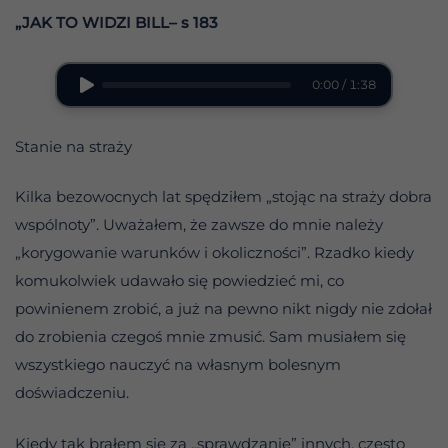
„JAK TO WIDZI BILL– s 183
0:00 / 1:38
Stanie na straży
Kilka bezowocnych lat spędziłem „stojąc na straży dobra
wspólnoty”. Uważałem, że zawsze do mnie należy
„korygowanie warunków i okoliczności”. Rzadko kiedy
komukolwiek udawało się powiedzieć mi, co
powinienem zrobić, a już na pewno nikt nigdy nie zdołał
do zrobienia czegoś mnie zmusić. Sam musiałem się
wszystkiego nauczyć na własnym bolesnym
doświadczeniu.
Kiedy tak brałem się za „sprawdzanie” innych, często