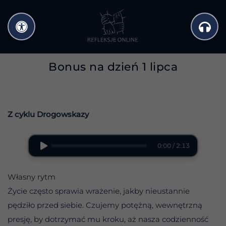
Przejdź
do
treści
Bonus na dzień 1 lipca
Z cyklu Drogowskazy
0:00 / 2:13
Własny rytm
Życie często sprawia wrażenie, jakby nieustannie
pędziło przed siebie. Czujemy potężną, wewnętrzną
presję, by dotrzymać mu kroku, aż nasza codzienność