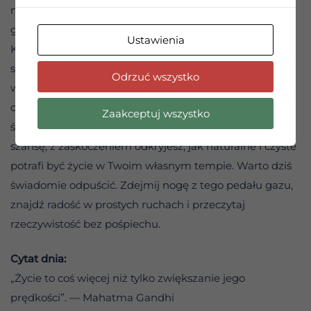
nowego wymiaru. Jedzenie wreszcie ma swój smak, a
głowa zaczyna normalnie pracować.
Ustawienia
Kiedy nauczysz się działać spokojnie, momenty
szybkiego tempa staną się Twoim świadomym
Odrzuć wszystko
wyborem, a nie przymusową, automatyczną reakcją na
chaos wokół. Nauka hamowania w tak rozpędzonym
Zaakceptuj wszystko
świecie wymaga praktyki. Jeśli jednak dasz sobie na to
szansę, z zaskoczeniem odkryjesz, jak naturalne i czyste
potrafi być życie w Twoim własnym tempie. Warto dziś
świadomie odpuścić. Zdejmij nogę z tego pedału gazu,
znajdź radość w prostych ruchach i przeczytaj
rzeczywistość bez pośpiechu.
Cytat dnia:
„Życie to coś więcej niż tylko zwiększanie jego
prędkości”. — Mahatma Gandhi