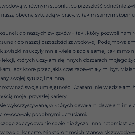
zawodową w równym stopniu, co przeszłość odnośnie zw
 naszą obecną sytuacją w pracy, w takim samym stopniu,
sunek do naszych związków – taki, który pozwoli nam roz
unek do naszej przeszłości zawodowej. Podejmowałam 
ak związki nauczyły mnie wiele o sobie samej, tak samo 
 lekcji, których uczyłam się innych obszarach mojego życ
łam, lecz które przez jakiś czas zapewniały mi byt. Miał
any swojej sytuacji na inną.
 rozwinąć swoje umiejętności. Czasami nie wiedziałam, ż
ęścią mojej przyszłej kariery.
 się wykorzystywana, w których dawałam, dawałam i ni
óre owocowały podobnymi uczuciami.
, czego zdecydowanie sobie nie życzę; inne natomiast b
ę w swojej karierze. Niektóre z moich stanowisk zawodo