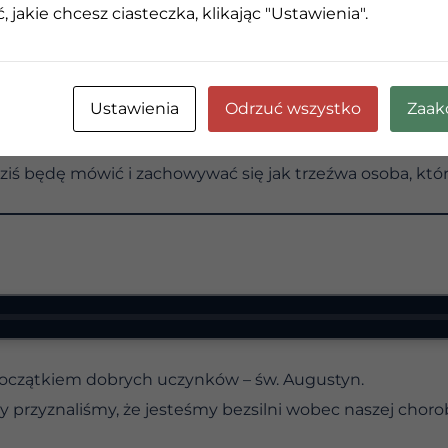
 jakie chcesz ciasteczka, klikając "Ustawienia".
 temat „udawania” na tyle, by uczęszczać na mityngi i p
ymi, których nie lubimy. To stawia nas w kolejce do zmia
Ustawienia
Odrzuć wszystko
Zaak
zych miesiącach lub latach trzeźwości „nie dawali rady”. 
aściwe podejście.
ziś będę mówić i zachowywać się jak trzeźwa osoba, któr
oczątkiem dobrych uczynków – św. Augustyn.
y przyznaliśmy, że jesteśmy bezsilni wobec naszej choro