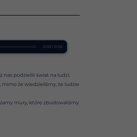
0:00 / 0:50
as podzielili świat na ludzi,
i, mimo że wiedzieliśmy, że ludzie
czamy mury, które zbudowaliśmy