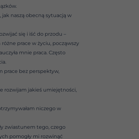
iązków.
 jak naszą obecną sytuacją w
wijać się i iść do przodu –
różne prace w życiu, począwszy
nauczyła mnie praca. Często
ia.
am prace bez perspektyw,
e rozwijam jakieś umiejętności,
e otrzymywałam niczego w
yły zwiastunem tego, czego
wych pomogły mi rozwinąć