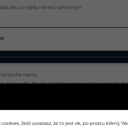
uszę, by już nigdy nie być samotnym.
 …
CH
ie ducha rzeczy.
ać, aż się uda”. Ale jak coś fałszywego może naprawdę 
st to program uczciwości?
ając się do aktywnego zaangażowania w AA. Ruchy sam
obraz tego, kim chcemy być, aby osiągnąć nasze cele. 
my być. W rzeczywistości ćwiczymy trzeźwe życie i pr
cookies. Jeśli uważasz, że to jest ok, po prostu kliknij "A
cach.