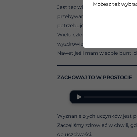
Możesz też wybrać,
Jest też wiele do powiedzenia na
przebywania z ludźmi….., nawet t
potrzebujemy.
Wielu członków mówi, że w pierws
wyzdrowienie, musiało to być wł
Nawet jeśli mam w sobie bunt, d
ZACHOWAJ TO W PROSTOCIE
Wyznanie złych uczynków jest p
Zaczęliśmy zdrowieć w chwili, gd
do uczciwości.