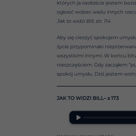
których ja osobiście jestem bezs
ogłosić wobec wielu innych rzeczy
Jak to widzi Bill, str. 114
Aby się cieszyć spokojem umysłu
życie przypominało nieprzerwaną
wszystkimi innymi. W końcu bit
nieszczęściem. Gdy zacząłem “p
spokój umysłu. Dziś jestem wolny
JAK TO WIDZI BILL– s 173