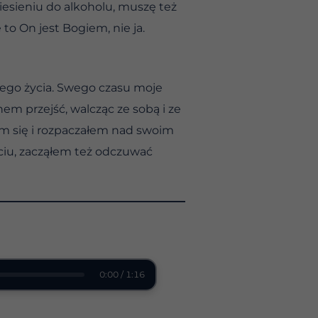
iesieniu do alkoholu, muszę też
 to On jest Bogiem, nie ja.
jego życia. Swego czasu moje
m przejść, walcząc ze sobą i ze
em się i rozpaczałem nad swoim
ciu, zacząłem też odczuwać
0:00 / 1:16