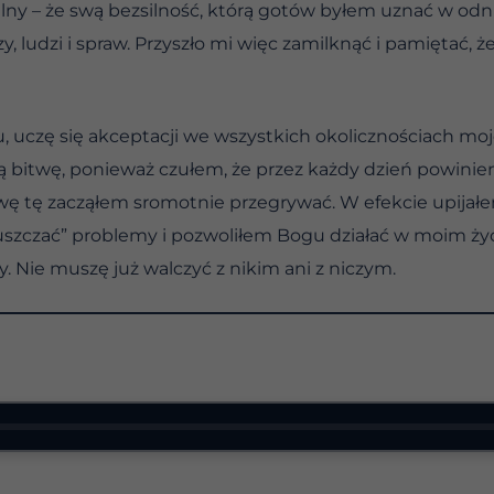
ilny – że swą bezsilność, którą gotów byłem uznać w odn
, ludzi i spraw. Przyszło mi więc zamilknąć i pamiętać, że
, uczę się akceptacji we wszystkich okolicznościach mo
 bitwę, ponieważ czułem, że przez każdy dzień powiniene
wę tę zacząłem sromotnie przegrywać. W efekcie upijał
uszczać” problemy i pozwoliłem Bogu działać w moim ży
. Nie muszę już walczyć z nikim ani z niczym.