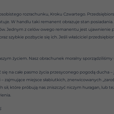
sobistego rozrachunku, Kroku Czwartego. Przedsiębiors
utuje. W handlu taki remanent obrazuje stan posiadania.
arów. Jednym z celów owego remanentu jest ujawnienie
raz szybkie pozbycie się ich. Jeśli właściciel przedsiębi
aszym życiem. Nasz obrachunek moralny sporządziliśmy 
 się na całe pasmo życia przesyconego pogodą ducha – 
i – zajmujące miejsce słabiutkich, znerwicowanych „zaroś
ł, które próbują nas zniszczyć niczym huragan, lub też
enia.
5