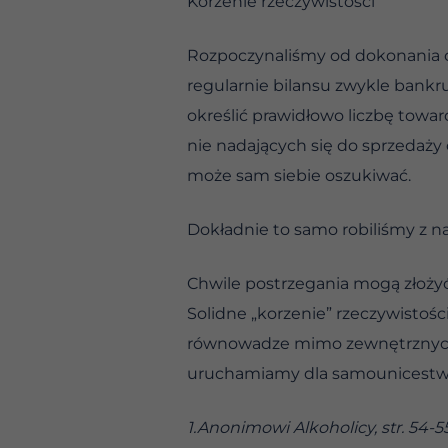
Korzenie rzeczywistości
Rozpoczynaliśmy od dokonania o
regularnie bilansu zwykle bankr
określić prawidłowo liczbę tow
nie nadających się do sprzedaży o
może sam siebie oszukiwać.
Dokładnie to samo robiliśmy z n
Chwile postrzegania mogą złożyć
Solidne „korzenie” rzeczywistośc
równowadze mimo zewnętrznych si
uruchamiamy dla samounicestwi
1.Anonimowi Alkoholicy, str. 54-5