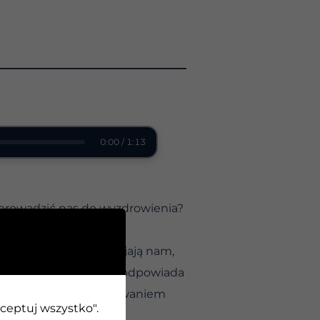
0:00 / 1:13
doprowadzić nas do wyzdrowienia?
opomocowe od lat wpajają nam,
Tworzymy obraz, który odpowiada
acujemy nad zaakceptowaniem
kceptuj wszystko".