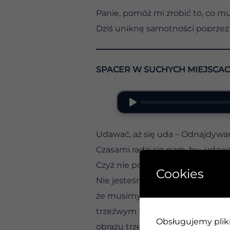
Panie, pomóż mi zrobić to, co m
Dziś uniknę samotności poprzez
SPACER W SUCHYCH MIEJSCA
Udawać, aż się uda – Odnajdywan
Czasami radzi się nam, by „udaw
Czyż nie powiedziano nam, że je
Cookies
Nie jesteśmy nieuczciwi, zmusz
że musimy ukształtować w sobie 
trzeźwym ludziom, którymi chce
Obsługujemy pliki 
obrazu trzeźwości w naszych ser