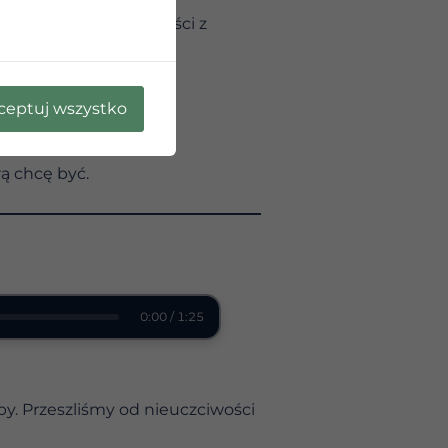
róbować czerpać korzyści z
ny, której naprawdę
ceptuj wszystko
Jeśli to przyniosło
ą chcę być.
0:00 / 1:25
by. Przeszliśmy od nieuczciwości