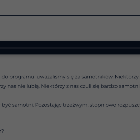
o programu, uważaliśmy się za samotników. Niektórzy z n
rzy nas nie lubią. Niektórzy z nas czuli się bardzo samotn
 być samotni. Pozostając trzeźwym, stopniowo rozpusz
m?