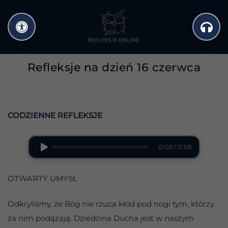
Przejdź
do
treści
Refleksje na dzień 16 czerwca
CODZIENNE REFLEKSJE
0:00 / 0:58
OTWARTY UMYSŁ
Odkryliśmy, że Bóg nie rzuca kłód pod nogi tym, którzy
za nim podążają. Dziedzina Ducha jest w naszym