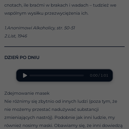
cnotach, ile braćmi w brakach i wadach – tudzież we
wspólnym wysiłku przezwyciężenia ich.
1.Anonimowi Alkoholicy, str. 50-51
2.List, 1946
DZIEŃ PO DNIU
0:00 / 1:01
Zdejmowanie masek
Nie różnimy się zbytnio od innych ludzi (poza tym, że
nie możemy przestać nadużywać substancji
zmieniających nastrój). Podobnie jak inni ludzie, my
również nosimy maski. Obawiamy się, że inni dowiedzą