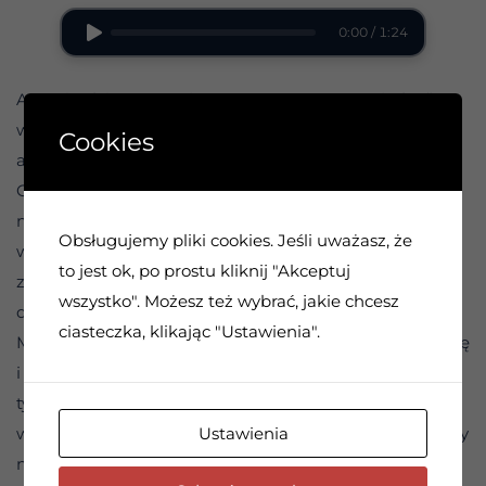
0:00 / 1:24
AA twierdzi, że uraza jest „przestępcą numer jeden”
wśród naszych członków, że wpędza do grobów więcej
Cookies
alkoholików niż jakakolwiek inna rzecz.
Gniew może nas odurzyć. Dlatego jest on
niebezpieczny. Złość daje nam fałszywe poczucie
Obsługujemy pliki cookies. Jeśli uważasz, że
władzy. Nasz gniew zamienia się w urazę. Urazy
to jest ok, po prostu kliknij "Akceptuj
zamieniają się w nienawiść. Nienawiść zżera nasz
wszystko". Możesz też wybrać, jakie chcesz
duchowy fundament.
ciasteczka, klikając "Ustawienia".
Możemy pozbyć się urazy i nienawiści poprzez modlitwę
i pomaganie innym. Dlatego powinniśmy modlić się za
tych, którzy nas skrzywdzili, aby nasze serca nie
Ustawienia
wypełniały się nienawiścią. Dzięki temu wykorzystujemy
naszą energię w zdrowy sposób. A nasz spokój będzie