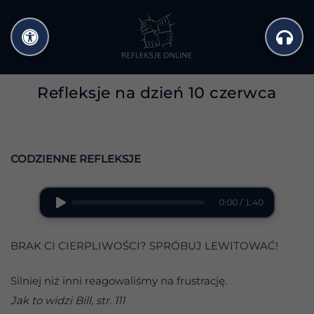
Przejdź
do
treści
Refleksje na dzień 10 czerwca
CODZIENNE REFLEKSJE
0:00 / 1:40
BRAK CI CIERPLIWOŚCI? SPRÓBUJ LEWITOWAĆ!
Silniej niż inni reagowaliśmy na frustrację.
Jak to widzi Bill, str. 111