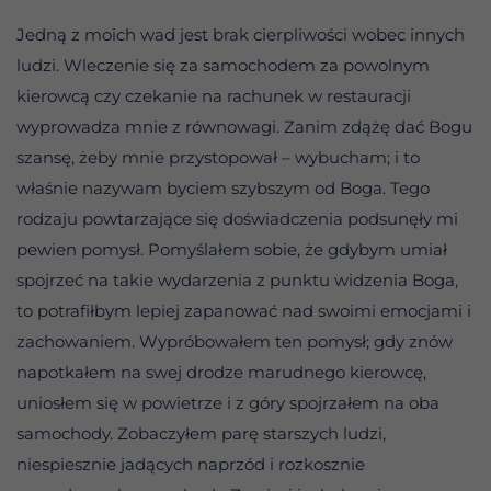
Jedną z moich wad jest brak cierpliwości wobec innych
ludzi. Wleczenie się za samochodem za powolnym
kierowcą czy czekanie na rachunek w restauracji
wyprowadza mnie z równowagi. Zanim zdążę dać Bogu
szansę, żeby mnie przystopował – wybucham; i to
właśnie nazywam byciem szybszym od Boga. Tego
rodzaju powtarzające się doświadczenia podsunęły mi
pewien pomysł. Pomyślałem sobie, że gdybym umiał
spojrzeć na takie wydarzenia z punktu widzenia Boga,
to potrafiłbym lepiej zapanować nad swoimi emocjami i
zachowaniem. Wypróbowałem ten pomysł; gdy znów
napotkałem na swej drodze marudnego kierowcę,
uniosłem się w powietrze i z góry spojrzałem na oba
samochody. Zobaczyłem parę starszych ludzi,
niespiesznie jadących naprzód i rozkosznie