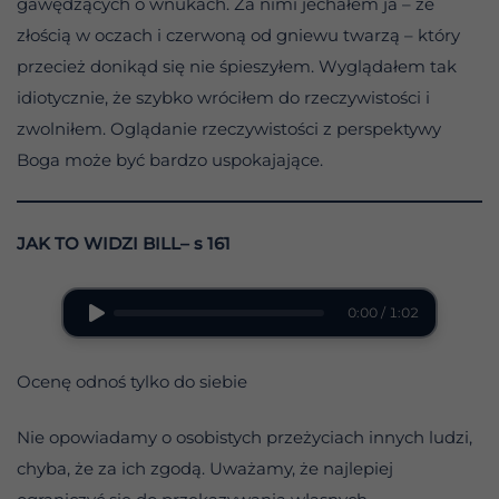
gawędzących o wnukach. Za nimi jechałem ja – ze
złością w oczach i czerwoną od gniewu twarzą – który
przecież donikąd się nie śpieszyłem. Wyglądałem tak
idiotycznie, że szybko wróciłem do rzeczywistości i
zwolniłem. Oglądanie rzeczywistości z perspektywy
Boga może być bardzo uspokajające.
JAK TO WIDZI BILL– s 161
0:00 / 1:02
Ocenę odnoś tylko do siebie
Nie opowiadamy o osobistych przeżyciach innych ludzi,
chyba, że za ich zgodą. Uważamy, że najlepiej