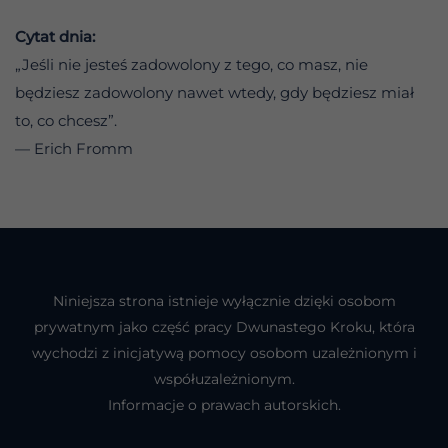
Cytat dnia:
„Jeśli nie jesteś zadowolony z tego, co masz, nie
będziesz zadowolony nawet wtedy, gdy będziesz miał
to, co chcesz”.
— Erich Fromm
Niniejsza strona istnieje wyłącznie dzięki osobom
prywatnym jako część pracy Dwunastego Kroku, która
wychodzi z inicjatywą pomocy osobom uzależnionym i
współuzależnionym.
Informacje o prawach autorskich.