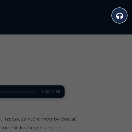
0:00 / 2:35
iu rzeczy, za które mógłby dostać
 i ocenić każde potknięcie