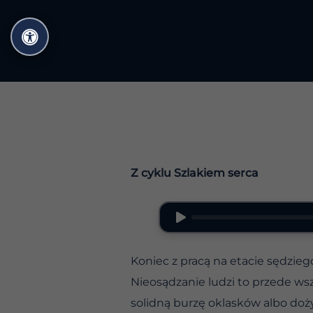
Przejdź
do
treści
Z cyklu Szlakiem serca
Koniec z pracą na etacie sędzieg
Nieosądzanie ludzi to przede wsz
solidną burzę oklasków albo doż