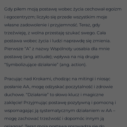
Gdy piłem moją postawę wobec życia cechował egoizm
i egocentryzm; liczyło się przede wszystkim moje
własne zadowolenie i przyjemność. Teraz, gdy
trzeźwieję, z wolna przestaję szukać swego. Cała
postawa wobec życia i ludzi naprawdę się zmienia.
Pierwsze “A” z nazwy Wspólnoty uosabia dla mnie
postawę (ang. attiude); wpływa na nią drugie
“Symbolizujące działanie” (ang. action).
Pracując nad Krokami, chodząc na mitingi i niosąc
posłanie AA, mogę odzyskać poczytalność i zdrowie
duchowe. “Działanie” to słowo klucz i magiczne
zaklęcie! Przyjmując postawę pozytywną i pomocną i
wspomagając ją systematycznym działaniem w AA –
mogę zachować trzeźwość i dopomóc innym ją
osiągnąć. Teraz moja postawa sprowadza się do