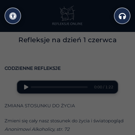
Przejdź
do
treści
Refleksje na dzień 1 czerwca
CODZIENNE REFLEKSJE
0:00 / 1:22
ZMIANA STOSUNKU DO ŻYCIA
Zmieni się cały nasz stosunek do życia i światopogląd
Anonimowi Alkoholicy, str. 72