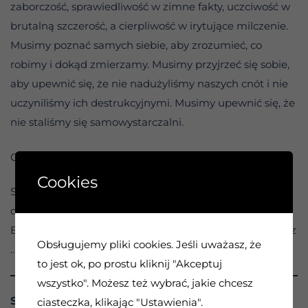
zaborczość, sprawiedliwość w zimne fakty, uczciwość w
brutalną szczerość, a cierpliwość w irytujące milczenie.
Musimy poznać samych siebie, aby zrozumieć, co
robimy i dokąd zmierzamy. Musimy przyjrzeć się sobie,
aby upewnić się, że nie nadużyliśmy naszych cnót i nie
uczyniliśmy ich destrukcyjnymi. Musimy upewnić się, że
nie staliśmy się samowystarczalni.
Czy praktykuję cnoty w sposób konstruktywny?
Cookies
Siło wyższa, pomóż mi nie być tak gorliwym, by moje
cnoty zamieniły się w wady.
Będę dziś pokornie praktykować swoje wartości poprzez
Obsługujemy pliki cookies. Jeśli uważasz, że
… .
to jest ok, po prostu kliknij "Akceptuj
wszystko". Możesz też wybrać, jakie chcesz
SPACER W SUCHYCH MIEJSCACH
ciasteczka, klikając "Ustawienia".