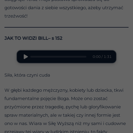
gotowości dania z siebie wszystkiego, ażeby utrzymać
trzeźwość!
JAK TO WIDZI BILL– s 152
0:00 / 1:31
Siła, która czyni cuda
W głębi każdego mężczyzny, kobiety lub dziecka, tkwi
fundamentalne pojęcie Boga. Może ono zostać
przyćmione przez tragedię, pychę lub gloryfikowanie
spraw materialnych, ale w takiej czy innej formie jest
ono w nas. Wiara w Siłę Wyższą niż my sami i cudowne
przejawy tej wiary w ludzkim istnieniu, to fakty