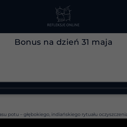
Bonus na dzień 31 maja
asu potu – głębokiego, indiańskiego rytuału oczyszczeni
e nie chodziło tylko o to, co przed chwilą przeszedłem.