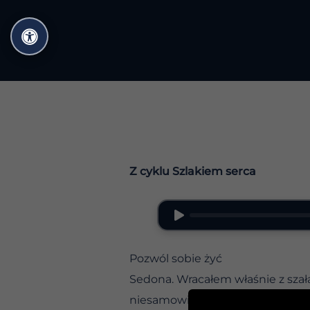
Przejdź
do
treści
Z cyklu Szlakiem serca
Pozwól sobie żyć
Sedona. Wracałem właśnie z szał
niesamowite podekscytowanie, al