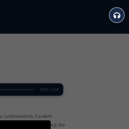
0:00 / 1:48
a i uzdrowienia. Czułem
 Poczułem dreszcz emocji, bo