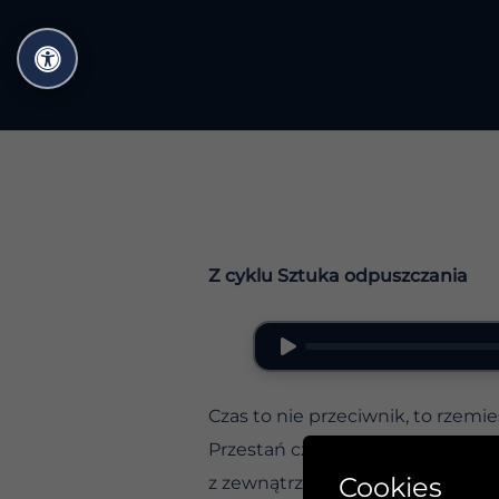
Przejdź
do
treści
Z cyklu Sztuka odpuszczania
Czas to nie przeciwnik, to rzemie
Przestań czekać na idealny moment
Cookies
z zewnątrz przyniesie Ci szczęści