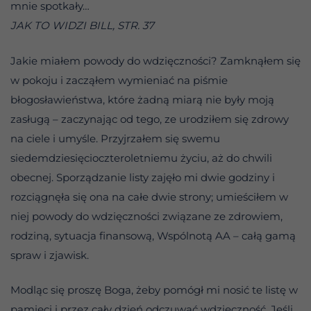
mnie spotkały…
JAK TO WIDZI BILL, STR. 37
Jakie miałem powody do wdzięczności? Zamknąłem się
w pokoju i zacząłem wymieniać na piśmie
błogosławieństwa, które żadną miarą nie były moją
zasługą – zaczynając od tego, ze urodziłem się zdrowy
na ciele i umyśle. Przyjrzałem się swemu
siedemdziesięcioczteroletniemu życiu, aż do chwili
obecnej. Sporządzanie listy zajęło mi dwie godziny i
rozciągnęła się ona na całe dwie strony; umieściłem w
niej powody do wdzięczności związane ze zdrowiem,
rodziną, sytuacja finansową, Wspólnotą AA – całą gamą
spraw i zjawisk.
Modląc się proszę Boga, żeby pomógł mi nosić te listę w
pamięci i przez cały dzień odczuwać wdzięczność. Jeśli