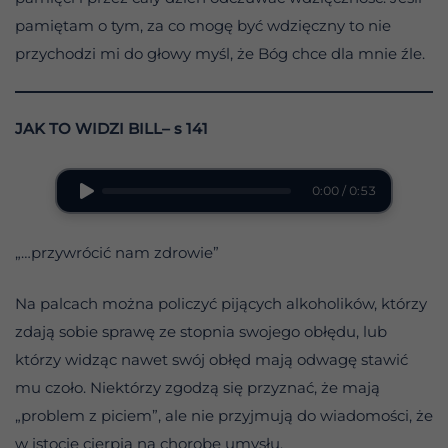
pamiętam o tym, za co mogę być wdzięczny to nie
przychodzi mi do głowy myśl, że Bóg chce dla mnie źle.
JAK TO WIDZI BILL– s 141
0:00 / 0:53
„…przywrócić nam zdrowie”
Na palcach można policzyć pijących alkoholików, którzy
zdają sobie sprawę ze stopnia swojego obłędu, lub
którzy widząc nawet swój obłęd mają odwagę stawić
mu czoło. Niektórzy zgodzą się przyznać, że mają
„problem z piciem”, ale nie przyjmują do wiadomości, że
w istocie cierpią na chorobę umysłu.