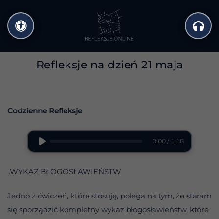
Przejdź
do
treści
Refleksje na dzień 21 maja
Codzienne Refleksje
0:00 / 1:18
..WYKAZ BŁOGOSŁAWIEŃSTW
Jedno z ćwiczeń, które stosuję, polega na tym, że staram
się sporządzić kompletny wykaz błogosławieństw, które