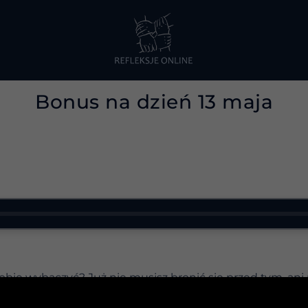
Bonus na dzień 13 maja
obie wybaczyć? Już nie musisz bronić się przed tym, ani 
iem potępienia; wręcz przeciwnie, to akt najwyższego uw