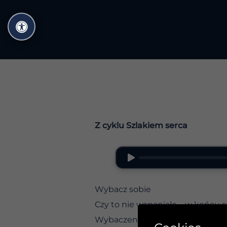
Przejdź
do
treści
Z cyklu Szlakiem serca
Wybacz sobie
Czy to nie wspaniałe – w końcu s
Wybaczenie sobie nie jest wyrok