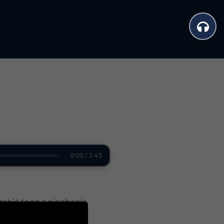
0:00 / 1:43
robić tego z niechęcią.
olnienia.