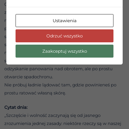
Często robimy to samo w codzienności. Tak bardzo
zapętlamy się w naprawianiu sytuacji, na które nie
mamy wpływu, że tracimy poczucie czasu. Życie
Ustawienia
przelatuje obok ze świstem, a Ty wciąż „korygujesz
Odrzuć wszystko
sylwetkę” w korkociągu, którego nie da się zatrzymać
siłą woli. Jeśli utknąłeś na próbie kontrolowania czegoś
Zaakceptuj wszystko
niemożliwego, nadszedł czas, by przestać „naprawiać”
sytuację. Czasami jedynym ratunkiem nie jest
odzyskanie panowania nad obrotem, ale po prostu
otwarcie spadochronu.
Nie próbuj ładnie lądować tam, gdzie powinieneś po
prostu ratować własną skórę.
Cytat dnia:
„Szczęście i wolność zaczynają się od jasnego
zrozumienia jednej zasady: niektóre rzeczy są w naszej