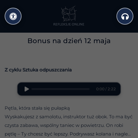
Przejdź
do
treści
Bonus na dzień 12 maja
Z cyklu Sztuka odpuszczania
0:00 / 2:22
Pętla, która stała się pułapką
Wyskakujesz z samolotu, instruktor tuż obok. To ma być
czysta zabawa, wspólny taniec w powietrzu. On robi
pętlę – Ty chcesz być lepszy. Podrywasz kolana i nagle…