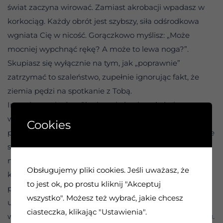
świat zaczyna wirować. Zamiast akrobacji wpadasz w
korkociąg. Każdy obrót jest szybszy, siła odśrodkowa
wgniata Cię w nicość. Gorączkowo myślisz: „Może
mocniej wypchnąć rękę? A może to lewa noga?”.
Skupiasz się wyłącznie na tym, jak „poprawnie”
zatrzymać to szaleństwo, zupełnie ignorując fakt, że
ziemia pędzi na spotkanie z Tobą.
Instruktor w końcu Cię dopada i pokazuje jedno:
wysokościomierz. Dopiero wtedy dociera do Ciebie
Cookies
prawda. Jesteś przerażająco nisko. Zostało Ci kilkanaście
sekund życia, a Ty przez cały ten czas zastanawiałeś się
nad kątem ułożenia łokcia. Na ziemi usłyszysz to jedno,
Obsługujemy pliki cookies. Jeśli uważasz, że
kluczowe pytanie: „Chcesz spędzić resztę życia,
to jest ok, po prostu kliknij "Akceptuj
próbując za wszelką cenę przejąć kontrolę?”. To
wszystko". Możesz też wybrać, jakie chcesz
uderzenie w twarz, które przypomina, że w ferworze
ciasteczka, klikając "Ustawienia".
walki z problemem często zapominamy o samym życiu.