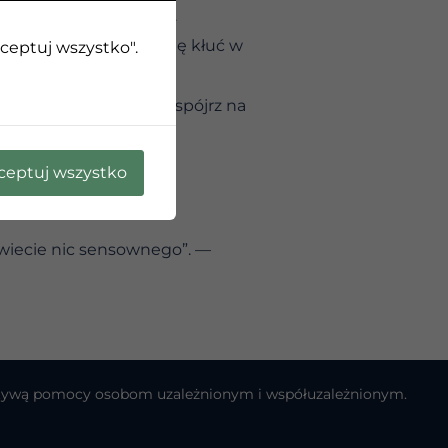
 nie mam”. To pułapka.
siągnięcia przestaną Cię kłuć w
kceptuj wszystko".
ąśnij się z marazmu i spójrz na
ceptuj wszystko
 świecie nic sensownego”. —
cjatywą pomocy osobom uzależnionym i współuzależnionym.