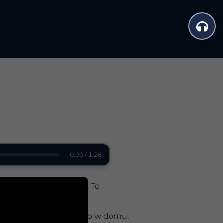
0:00 / 1:26
który możesz to zrobić. To
Najchętniej trenujemy go w domu.