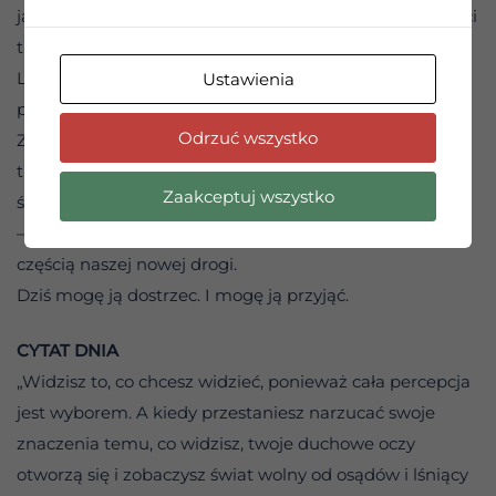
ją zobaczyć, i serce, aby ją przyjąć. Potrzebujemy radości
tak samo jak odpoczynku, dobrego jedzenia czy snu.
Lekkość serca pomaga nam spojrzeć z szerszej
Ustawienia
perspektywy na to, co przynosi życie.
Odrzuć wszystko
Zdrowienie daje nam tę możliwość. Uczy nas, że nawet
trudne doświadczenia mogą zostać złagodzone. A
Zaakceptuj wszystko
świadomość, że w każdym doświadczeniu — obok bólu
— istnieje również przestrzeń dla radości, staje się
częścią naszej nowej drogi.
Dziś mogę ją dostrzec. I mogę ją przyjąć.
CYTAT DNIA
„Widzisz to, co chcesz widzieć, ponieważ cała percepcja
jest wyborem. A kiedy przestaniesz narzucać swoje
znaczenia temu, co widzisz, twoje duchowe oczy
otworzą się i zobaczysz świat wolny od osądów i lśniący