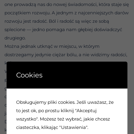
one prowadzą nas do nowej świadomości, która staje się
początkiem rozwoju. A jednym z najcenniejszych darów
rozwoju jest radość. Ból i radość są więc ze sobą
splecione — jedno pomaga nam głębiej doświadczyć
drugiego.
Można jednak utknąć w miejscu, w którym
dostrzegamy jedynie ciężar bólu, a nie widzimy radości,
która mu towarzyszy.
Wielu z nas, zanim zaczęło szukać pomocy, było
Cookies
przytłoczonych cierpieniem. Szliśmy przez życie,
gromadząc bolesne doświadczenia, nie potrafiąc
dostrzec lekcji, które się za nimi kryły. Radość była
Obsługujemy pliki cookies. Jeśli uważasz, że
obecna, ale pozostawała poza naszym zasięgiem —
to jest ok, po prostu kliknij "Akceptuj
jakbyśmy nie umieli jej zauważyć ani przyjąć.
wszystko". Możesz też wybrać, jakie chcesz
Dziś możemy mieć nadzieję. Radość jest dostępna dla
ciasteczka, klikając "Ustawienia".
każdego z nas. Czasem trzeba tylko otworzyć oczy, aby