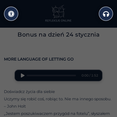
Przejdź
do
treści
Bonus na dzień 24 stycznia
MORE LANGUAGE OF LETTING GO
0:00 / 1:52
Doświadcz życia dla siebie
Uczymy się robić coś, robiąc to. Nie ma innego sposobu.
– John Holt
„Jestem poszukiwaczem przygód na fotelu”, słyszałem