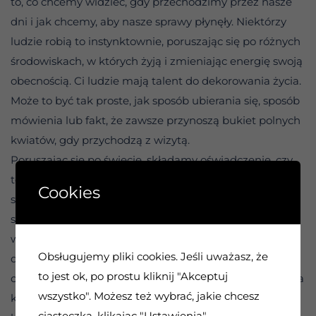
to, co chcemy widzieć, gdy przechodzimy przez nasze
dni i jak chcemy, aby nasze sprawy płynęły. Niektórzy
ludzie robią to instynktownie, poruszając się po różnych
środowiskach, w których żyją i zmieniając energię swoją
obecnością. Ci ludzie mają talent do dekorowania życia.
Może to być tak proste, jak sposób ubierania się, sposób
mówienia lub fakt, że zawsze przynoszą bukiet polnych
kwiatów, gdy przychodzą z wizytą.
Poruszając się po świecie, składamy oświadczenie, czy
tego chcemy, czy nie. Przesuwamy energię w jedną
Cookies
stronę, gdy wchodzimy do pokoju ubrani elegancko i
skromnie, a w inną, gdy pojawiamy się w jasnych,
wesołych kolorach i kapeluszu. Jedno nie jest lepsze od
Obsługujemy pliki cookies. Jeśli uważasz, że
drugiego. Jest to po prostu kwestia nastroju, który
to jest ok, po prostu kliknij "Akceptuj
chcemy stworzyć. To, co nosimy, to tylko jeden wybór, na
wszystko". Możesz też wybrać, jakie chcesz
którym możemy się skupić. Sposób, w jaki mówimy do
ciasteczka, klikając "Ustawienia".