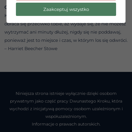
CYTAT DNIA
Zaakceptuj wszystko
Kiedy znajdujesz się w trudnym położeniu i wszystko
obraca się przeciwko tobie, aż wydaje się, że nie możesz
wytrzymać ani minuty dłużej, nigdy się nie poddawaj,
ponieważ jest to miejsce i czas, w którym los się odwróci.
– Harriet Beecher Stowe
Niniejsza strona istnieje wyłącznie dzięki osobom
prywatnym jako część pracy Dwunastego Kroku, która
wychodzi z inicjatywą pomocy osobom uzależnionym i
współuzależnionym.
Informacje o prawach autorskich.