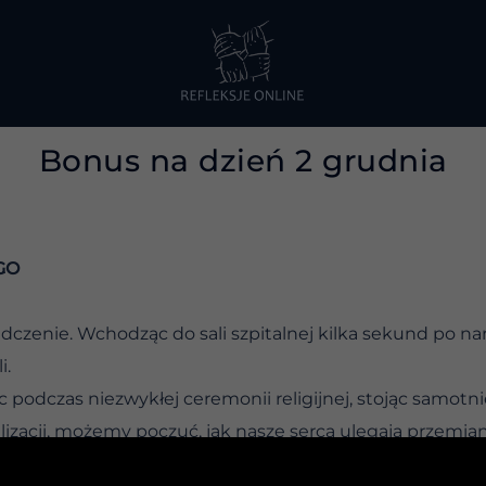
Bonus na dzień 2 grudnia
GO
dczenie. Wchodząc do sali szpitalnej kilka sekund po n
i.
ąc podczas niezwykłej ceremonii religijnej, stojąc samot
lizacji, możemy poczuć, jak nasze serca ulegają przemiani
łużyć?” – szepczemy. A wszechświat szepcze: „To po to, b