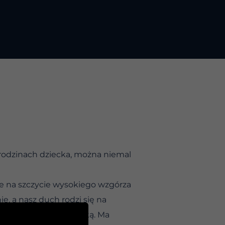
arodzinach dziecka, można niemal
nie na szczycie wysokiego wzgórza
e, a nasz duch rodzi się na
yś podążał swoją ścieżką. Ma