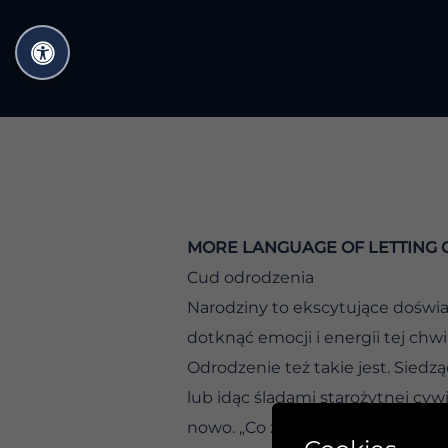
Przejdź
do
treści
MORE LANGUAGE OF LETTING 
Cud odrodzenia
Narodziny to ekscytujące doświa
dotknąć emocji i energii tej chwil
Odrodzenie też takie jest. Siedz
lub idąc śladami starożytnej cywi
nowo. „Co zrobiłem, by na to zas