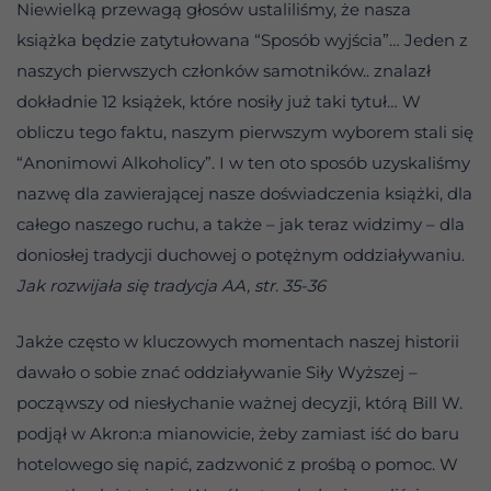
Niewielką przewagą głosów ustaliliśmy, że nasza
książka będzie zatytułowana “Sposób wyjścia”… Jeden z
naszych pierwszych członków samotników.. znalazł
dokładnie 12 książek, które nosiły już taki tytuł… W
obliczu tego faktu, naszym pierwszym wyborem stali się
“Anonimowi Alkoholicy”. I w ten oto sposób uzyskaliśmy
nazwę dla zawierającej nasze doświadczenia książki, dla
całego naszego ruchu, a także – jak teraz widzimy – dla
doniosłej tradycji duchowej o potężnym oddziaływaniu.
Jak rozwijała się tradycja AA, str. 35-36
Jakże często w kluczowych momentach naszej historii
dawało o sobie znać oddziaływanie Siły Wyższej –
począwszy od niesłychanie ważnej decyzji, którą Bill W.
podjął w Akron:a mianowicie, żeby zamiast iść do baru
hotelowego się napić, zadzwonić z prośbą o pomoc. W