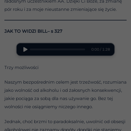
radosnym uczestnikiem AA. Dzięki Ci Boże, za zmianę
pór roku i za moje nieustanne zmieniające się życie.
JAK TO WIDZI BILL– s 327
0:00 / 1:28
Trzy możliwości
Naszym bezpośrednim celem jest trzeźwość, rozumiana
jako wolność od alkoholu i od żałosnych konsekwencji,
jakie pociąga za sobą dla nas używanie go. Bez tej
wolności nie osiągniemy niczego innego.
Jednak, choć brzmi to paradoksalnie, uwolnić od obsesji
alkoholowej nie zaznamy dopóty, dopóki nie staniemy