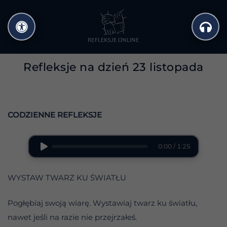
Przejdź
do
treści
Refleksje na dzień 23 listopada
CODZIENNE REFLEKSJE
0:00 / 1:25
WYSTAW TWARZ KU ŚWIATŁU
Pogłębiaj swoją wiarę. Wystawiaj twarz ku światłu,
nawet jeśli na razie nie przejrzałeś.