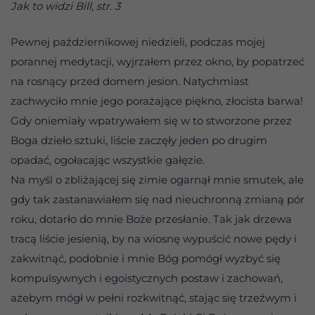
Jak to widzi Bill, str. 3
Pewnej październikowej niedzieli, podczas mojej
porannej medytacji, wyjrzałem przez okno, by popatrzeć
na rosnący przed domem jesion. Natychmiast
zachwyciło mnie jego porażające piękno, złocista barwa!
Gdy oniemiały wpatrywałem się w to stworzone przez
Boga dzieło sztuki, liście zaczęły jeden po drugim
opadać, ogołacając wszystkie gałęzie.
Na myśl o zbliżającej się zimie ogarnął mnie smutek, ale
gdy tak zastanawiałem się nad nieuchronną zmianą pór
roku, dotarło do mnie Boże przesłanie. Tak jak drzewa
tracą liście jesienią, by na wiosnę wypuścić nowe pędy i
zakwitnąć, podobnie i mnie Bóg pomógł wyzbyć się
kompulsywnych i egoistycznych postaw i zachowań,
ażebym mógł w pełni rozkwitnąć, stając się trzeźwym i