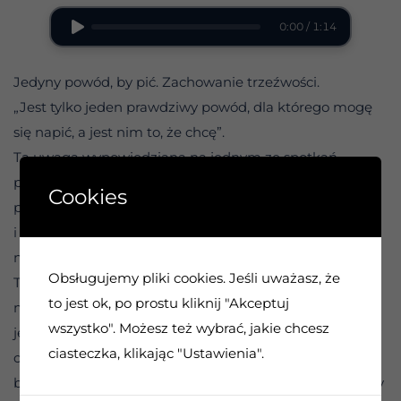
0:00 / 1:14
Jedyny powód, by pić. Zachowanie trzeźwości.
„Jest tylko jeden prawdziwy powód, dla którego mogę
się napić, a jest nim to, że chcę”.
Ta uwaga wypowiedziana na jednym ze spotkań
podsumowuje stanowisko AA w kwestii tego, dlaczego
Cookies
pijemy. Tak naprawdę nigdy nie pijemy z powodu presji
i kłopotów. Pijemy, bo chcemy, bo mamy ochotę się
napić.
Obsługujemy pliki cookies. Jeśli uważasz, że
To prawda, że poważny kryzys, taki jak bankructwo,
to jest ok, po prostu kliknij "Akceptuj
może uświadomić nam potrzebę napicia się. Wiemy
wszystko". Możesz też wybrać, jakie chcesz
jednak, że takie pragnienie może pojawić się również w
ciasteczka, klikając "Ustawienia".
obliczu szczęścia. Alkoholik, który piłby z powodu
bankructwa, prawdopodobnie upiłby się również, gdyby