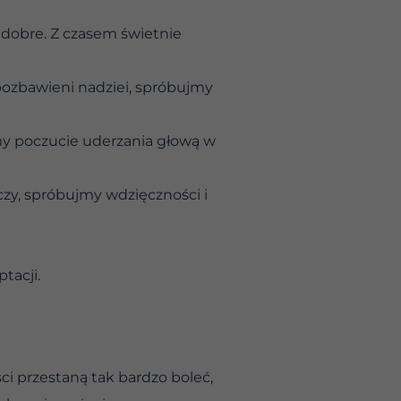
ą dobre. Z czasem świetnie
 pozbawieni nadziei, spróbujmy
my poczucie uderzania głową w
czy, spróbujmy wdzięczności i
tacji.
ci przestaną tak bardzo boleć,