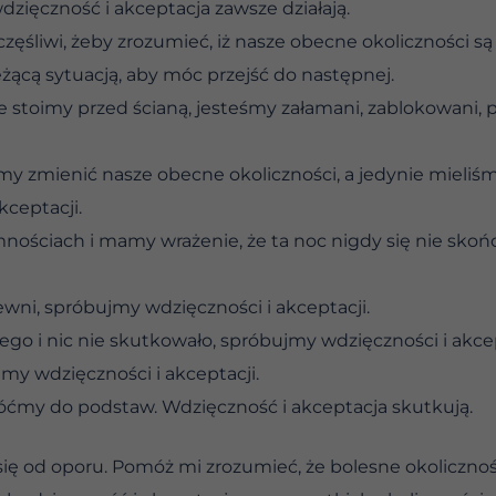
dzięczność i akceptacja zawsze działają.
częśliwi, żeby zrozumieć, iż nasze obecne okoliczności s
żącą sytuacją, aby móc przejść do następnej.
że stoimy przed ścianą, jesteśmy załamani, zablokowani,
my zmienić nasze obecne okoliczności, a jedynie mieliś
kceptacji.
mnościach i mamy wrażenie, że ta noc nigdy się nie skoń
pewni, spróbujmy wdzięczności i akceptacji.
ego i nic nie skutkowało, spróbujmy wdzięczności i akcep
my wdzięczności i akceptacji.
róćmy do podstaw. Wdzięczność i akceptacja skutkują.
się od oporu. Pomóż mi zrozumieć, że bolesne okolicznoś