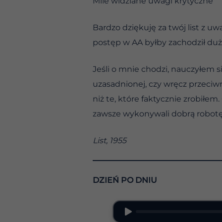
Mile widziane uwagi krytyczne
Bardzo dziękuję za twój list z 
postęp w AA byłby zachodził duż
Jeśli o mnie chodzi, nauczyłem s
uzasadnionej, czy wręcz przeciwn
niż te, które faktycznie zrobiłem
zawsze wykonywali dobrą robotę 
List, 1955
DZIEŃ PO DNIU