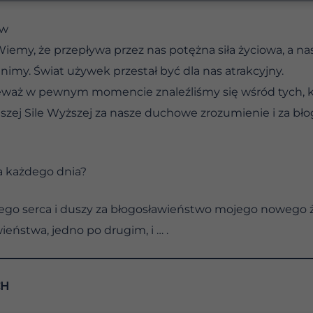
tw
Wiemy, że przepływa przez nas potężna siła życiowa, a nas
enimy. Świat używek przestał być dla nas atrakcyjny.
ieważ w pewnym momencie znaleźliśmy się wśród tych, 
zej Sile Wyższej za nasze duchowe zrozumienie i za bło
a każdego dnia?
ojego serca i duszy za błogosławieństwo mojego nowego ż
ieństwa, jedno po drugim, i … .
CH