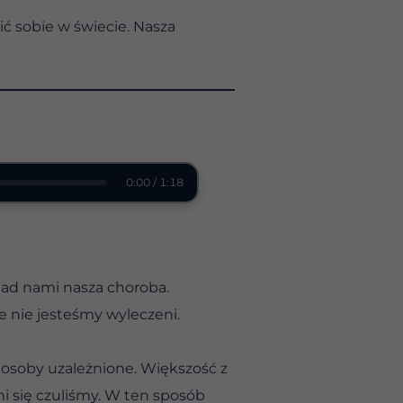
ć sobie w świecie. Nasza
0:00 / 1:18
nad nami nasza choroba.
e nie jesteśmy wyleczeni.
k osoby uzależnione. Większość z
ni się czuliśmy. W ten sposób