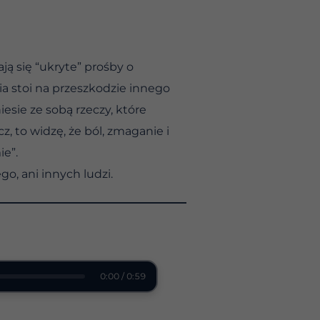
ą się “ukryte” prośby o
a stoi na przeszkodzie innego
sie ze sobą rzeczy, które
, to widzę, że ból, zmaganie i
ie”.
o, ani innych ludzi.
0:00 / 0:59