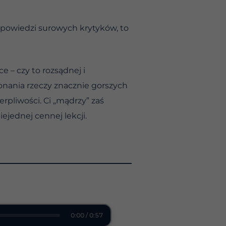
ypowiedzi surowych krytyków, to
e – czy to rozsądnej i
konania rzeczy znacznie gorszych
erpliwości. Ci „mądrzy” zaś
jednej cennej lekcji.
0:00 / 0:57