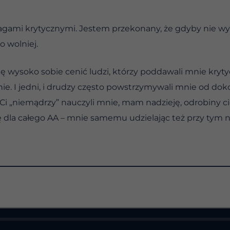
uwagami krytycznymi. Jestem przekonany, że gdyby nie w
o wolniej.
ię wysoko sobie cenić ludzi, którzy poddawali mnie krytyc
ie. I jedni, i drudzy często powstrzymywali mnie od do
. Ci „niemądrzy” nauczyli mnie, mam nadzieję, odrobiny ci
dla całego AA – mnie samemu udzielając też przy tym nie