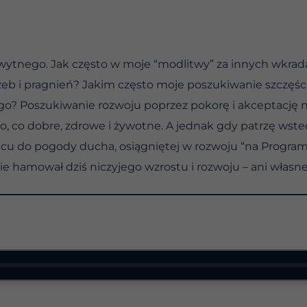
wytnego. Jak często w moje “modlitwy” za innych wkradaj
eb i pragnień? Jakim często moje poszukiwanie szczęści
? Poszukiwanie rozwoju poprzez pokorę i akceptację nie
 co dobre, zdrowe i żywotne. A jednak gdy patrzę wstecz
ńcu do pogody ducha, osiągniętej w rozwoju “na Program
e hamował dziś niczyjego wzrostu i rozwoju – ani własneg