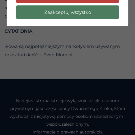
abym mógł pełniej zaangażować się w życiową
Zaakceptuj wszystko
przygodę.
CYTAT DNIA
Słowa są najpotężniejszym narkotykiem używanym
przez ludzkość. – Even More of…
Niniejsza strona istnieje wyłącznie dzięki osobom
prywatnym jako część pracy Dwunastego Kroku, która
wychodzi z inicjatywą pomocy osobom uzależnionym i
współuzależnionym.
Informacje o prawach autorskich.