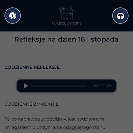
Przejdź
do
treści
Refleksje na dzień 16 listopada
CODZIENNE REFLEKSJE
0:00 / 1:26
CODZIENNE ZMAGANIE
To, co naprawdę zdobyliśmy, jest codziennym
zmaganiem o utrzymanie osiągniętego stanu.