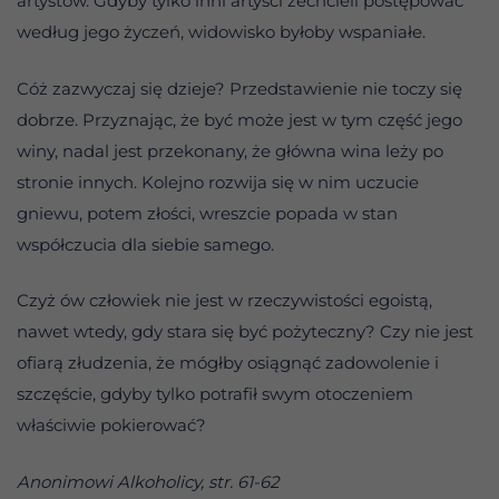
artystów. Gdyby tylko inni artyści zechcieli postępować
według jego życzeń, widowisko byłoby wspaniałe.
Cóż zazwyczaj się dzieje? Przedstawienie nie toczy się
dobrze. Przyznając, że być może jest w tym część jego
winy, nadal jest przekonany, że główna wina leży po
stronie innych. Kolejno rozwija się w nim uczucie
gniewu, potem złości, wreszcie popada w stan
współczucia dla siebie samego.
Czyż ów człowiek nie jest w rzeczywistości egoistą,
nawet wtedy, gdy stara się być pożyteczny? Czy nie jest
ofiarą złudzenia, że mógłby osiągnąć zadowolenie i
szczęście, gdyby tylko potrafił swym otoczeniem
właściwie pokierować?
Anonimowi Alkoholicy, str. 61-62