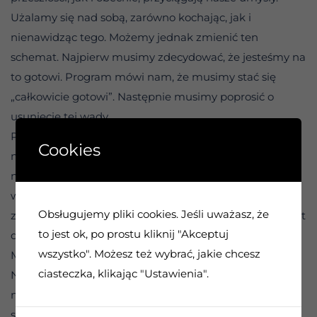
Użalamy się nad sobą, zarówno kochając, jak i
nienawidząc tego. Możemy jednak zmienić ten
schemat. Najpierw musimy zdecydować, że jesteśmy na
to gotowi. Program mówi nam, że musimy stać się
„całkowicie gotowi”. Następnie musimy poprosić o
usunięcie tej wady.
Pragnienie rozpamiętywania niesprawiedliwości w
Cookies
naszym życiu staje się nawykiem. Zajmuje godziny
naszego czasu. Wpływa na nasze postrzeganie
wszystkich innych doświadczeń. Musimy być gotowi
Obsługujemy pliki cookies. Jeśli uważasz, że
zastąpić tę czasochłonną czynność czynnością, która jest
to jest ok, po prostu kliknij "Akceptuj
dobra i zdrowa.
wszystko". Możesz też wybrać, jakie chcesz
Musimy być przygotowani na zmianę całego życia.
ciasteczka, klikając "Ustawienia".
Nadmierne użalanie się nad sobą tak nadszarpnęło
naszą percepcję, że być może nigdy nie byliśmy w
stanie wyczuć całego dobra, jakie codziennie oferuje