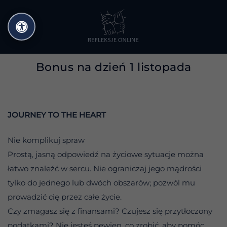
Przejdź
do
treści
Bonus na dzień 1 listopada
JOURNEY TO THE HEART
Nie komplikuj spraw
Prostą, jasną odpowiedź na życiowe sytuacje można
łatwo znaleźć w sercu. Nie ograniczaj jego mądrości
tylko do jednego lub dwóch obszarów; pozwól mu
prowadzić cię przez całe życie.
Czy zmagasz się z finansami? Czujesz się przytłoczony
podatkami? Nie jesteś pewien, co zrobić, aby pomóc