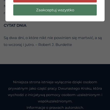
Nie komplikuj spraw ani nie próbuj wszystkiego
Zaakceptuj wszystko
rozgryźć. Rozwiązanie jest proste: spójrz w swoje serce.
CYTAT DNIA
Są dwa dni, o które nikt nie powinien się martwić, a są
to wczoraj i jutro. – Robert J. Burdette
Niniejsza strona istnieje wyłącznie dzięki osobom
prywatnym jako część pracy Dwunastego Kroku, która
wychodzi z inicjatywą pomocy osobom uzależnionym i
współuzależnionym.
Informacje o prawach autorskich.