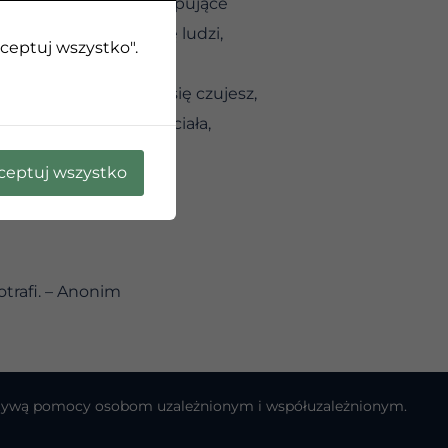
iektóre trudne, wyczerpujące
ami musimy pozbyć się ludzi,
kceptuj wszystko".
ć uwagę na to, jak się czujesz,
 się słuchać swojego ciała,
 siebie łagodny.
ceptuj wszystko
potrafi. – Anonim
cjatywą pomocy osobom uzależnionym i współuzależnionym.