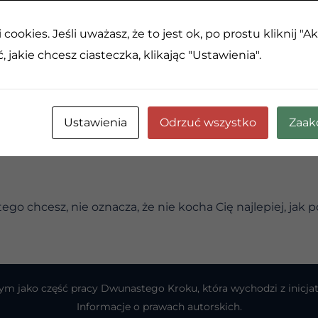
 drenuje lub negatywnie wpływa na twoją energię. Tak, n
y jednak nauczyć się chronić w takich sytuacjach. Czas
cookies. Jeśli uważasz, że to jest ok, po prostu kliknij "A
s nie działają, które nas drenują, wyczerpują i dołują.
 jakie chcesz ciasteczka, klikając "Ustawienia".
ób, miejsc, zachowań i wydarzeń na twoją energię. Zwró
sz określone napoje, chodzisz w określone miejsca. Naucz
odpuszczenie niektórych rzeczy i osób po drodze. Bądź dla
Ustawienia
Odrzuć wszystko
Zaak
ię. To cenny i wartościowy zasób.
 tego chcesz, nie oznacza, że nie kocha Cię najlepiej, jak 
atnym jako część pracy Dwunastego Kroku, która wychodzi z ini
Informacje o prawach autorskich.