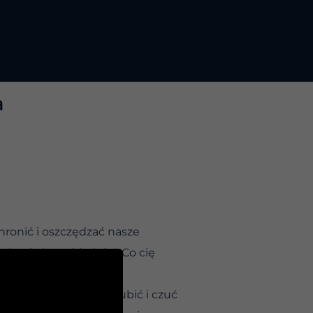
a
hronić i oszczędzać nasze
 Co cię karmi, ładuje? Co cię
uralnie zaczniesz nie lubić i czuć