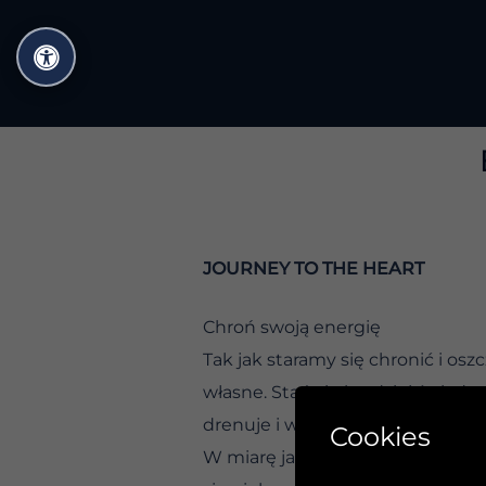
Przejdź
do
treści
JOURNEY TO THE HEART
Chroń swoją energię
Tak jak staramy się chronić i os
własne. Stań się bardziej świadom
drenuje i wyczerpuje?
Cookies
W miarę jak będziesz się rozwijać 