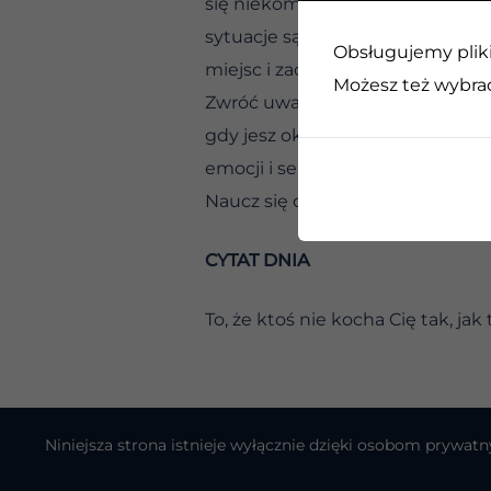
się niekomfortowo z tym, co cię
sytuacje są nieuniknione. Możem
Obsługujemy pliki 
miejsc i zachowań, które już na na
Możesz też wybrać,
Zwróć uwagę na wpływ pewnych os
gdy jesz określone pokarmy, pije
emocji i serca. Przygotuj się na 
Naucz się oszczędzać swoją energ
CYTAT DNIA
To, że ktoś nie kocha Cię tak, jak
Niniejsza strona istnieje wyłącznie dzięki osobom pryw