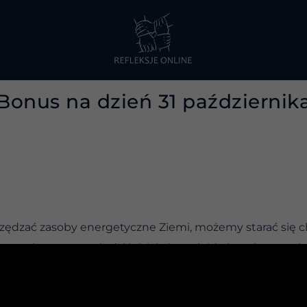
Bonus na dzień 31 październik
zczędzać zasoby energetyczne Ziemi, możemy starać się c
y wpływu rzeczy, ludzi i działań na ciebie i twoją energię.
i stawać się bardziej wrażliwym na to, jak się czujesz, nat