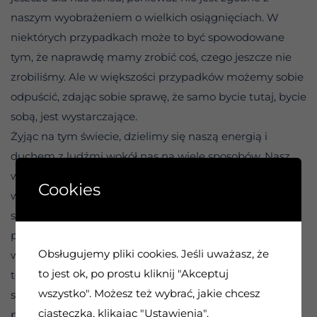
naszym wyobrażeniem o wielkich osiągnięciach. W
niektórych przypadkach może to być spowodowane
tym, że naprawdę mamy zrobić coś, czego jeszcze nie
zrobiliśmy. Ale w większości przypadków możemy sobie
odpuścić, zdając sobie sprawę, że samo bycie tutaj, bycie
sobą, jest wystarczające.
Żyjąc na tym świecie, dzielimy się naszą energią i
duchem z ludźmi wokół nas na wiele sposobów. Nasz
wpływ dotyka ich życia, a poprzez nich dotyka życia
Cookies
wielu innych ludzi. Kiedy staramy się żyć pełnią życia i
stać się prawdziwymi sobą, robimy coś wielkiego na
poziomie wewnętrznym, a to jest więcej niż
Obsługujemy pliki cookies. Jeśli uważasz, że
wystarczające, aby nadać sens naszemu byciu tutaj na
to jest ok, po prostu kliknij "Akceptuj
tej planecie w tym czasie. Nie ma potrzeby trzymać się
wszystko". Możesz też wybrać, jakie chcesz
starej idei z tyłu naszych umysłów, że musimy trafić na
ciasteczka, klikając "Ustawienia".
pierwsze strony gazet lub w pojedynkę uratować świat,