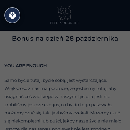
Przejdź
do
treści
Bonus na dzień 28 października
YOU ARE ENOUGH
Samo bycie tutaj, bycie sobą, jest wystarczające.
Większość z nas ma poczucie, że jesteśmy tutaj, aby
osiągnąć coś wielkiego w naszym życiu, a jeśli nie
zrobiliśmy jeszcze czegoś, co by do tego pasowało,
możemy czuć się tak, jakbyśmy czekali. Możemy czuć
się niekompletni lub puści, jakby nasze życie nie miało
jeszcze dla nas sensu, ponieważ nie jest zgodne z