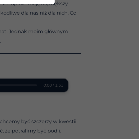
asze opinie mają największy
kodliwe dla nas niż dla nich. Co
 temat. Jednak moim głównym
.
0:00 / 1:31
chcemy być szczerzy w kwestii
 że potrafimy być podli.