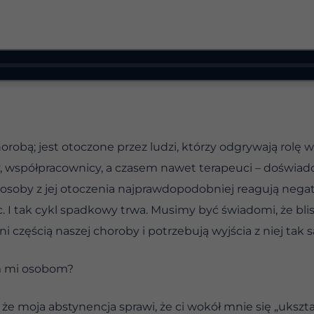
orobą; jest otoczone przez ludzi, którzy odgrywają rolę 
cy, współpracownicy, a czasem nawet terapeuci – doświa
 osoby z jej otoczenia najprawdopodobniej reagują nega
ąc. I tak cykl spadkowy trwa. Musimy być świadomi, że b
i częścią naszej choroby i potrzebują wyjścia z niej tak 
im mi osobom?
że moja abstynencja sprawi, że ci wokół mnie się „ukszta