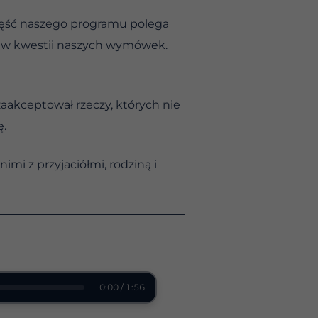
zęść naszego programu polega
rzy w kwestii naszych wymówek.
aakceptował rzeczy, których nie
ę.
mi z przyjaciółmi, rodziną i
0:00 / 1:56