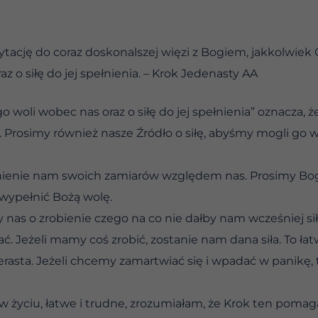
tację do coraz doskonalszej więzi z Bogiem, jakkolwiek
 o siłę do jej spełnienia. – Krok Jedenasty AA
o woli wobec nas oraz o siłę do jej spełnienia” oznacza,
y. Prosimy również nasze Źródło o siłę, abyśmy mogli go
wnienie nam swoich zamiarów względem nas. Prosimy Bog
 wypełnić Bożą wolę.
y nas o zrobienie czego na co nie dałby nam wcześniej si
. Jeżeli mamy coś zrobić, zostanie nam dana siła. To ła
rasta. Jeżeli chcemy zamartwiać się i wpadać w panikę, to
w życiu, łatwe i trudne, zrozumiałam, że Krok ten pomag