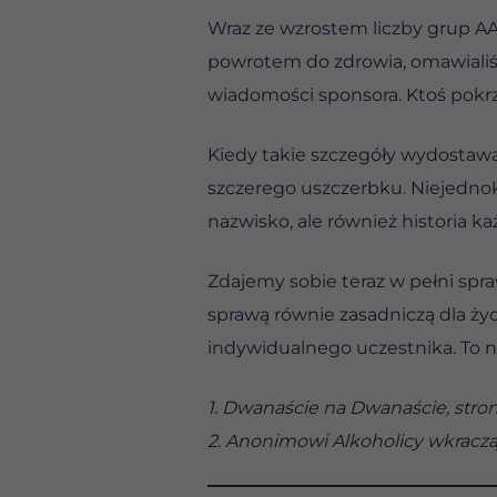
Wraz ze wzrostem liczby grup A
powrotem do zdrowia, omawialiś
wiadomości sponsora. Ktoś pokrz
Kiedy takie szczegóły wydostaw
szczerego uszczerbku. Niejednokr
nazwisko, ale również historia k
Zdajemy sobie teraz w pełni spr
sprawą równie zasadniczą dla ży
indywidualnego uczestnika. To ni
1. Dwanaście na Dwanaście, stro
2. Anonimowi Alkoholicy wkraczaj