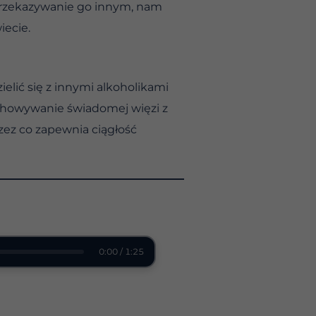
 przekazywanie go innym, nam
iecie.
ielić się z innymi alkoholikami
Zachowywanie świadomej więzi z
ez co zapewnia ciągłość
0:00 / 1:25