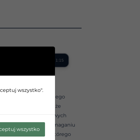
0:00 / 1:15
kceptuj wszystko".
nie jest ważna. Celem tego
awda jest jednak taka, że
b nie lubić z niewłaściwych
ogą być przydatne w pomaganiu
ceptuj wszystko
eć dobry powód, dla którego