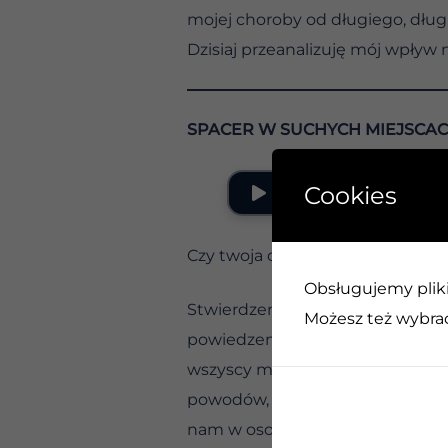
mojej choroby od długiego, dług
Dzisiaj przeanalizuję mój wpływ n
SPACER W SUCHYCH MIEJSCA
Cookies
Czy twoja opinia o mnie jest wa
Obsługujemy pliki 
Stwierdzenie, które jest często 
Możesz też wybrać,
powiedzenia jest najwyraźniej od
wszyscy mamy uzasadniony interes
powodów, ale warto o tym wiedz
nam w osobistej inwenturze i k