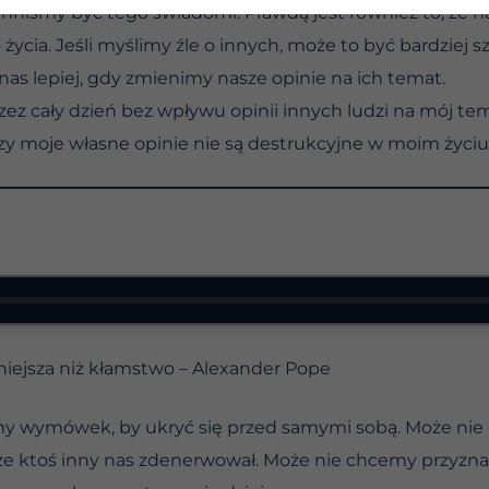
inniśmy być tego świadomi. Prawdą jest również to, że n
cia. Jeśli myślimy źle o innych, może to być bardziej sz
nas lepiej, gdy zmienimy nasze opinie na ich temat.
przez cały dzień bez wpływu opinii innych ludzi na mój
y moje własne opinie nie są destrukcyjne w moim życiu
niejsza niż kłamstwo – Alexander Pope
 wymówek, by ukryć się przed samymi sobą. Może nie 
 ktoś inny nas zdenerwował. Może nie chcemy przyznać,