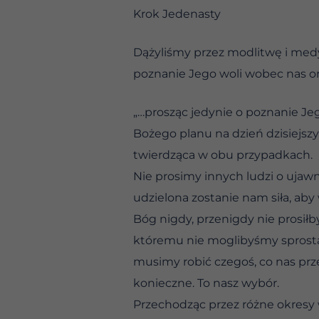
Krok Jedenasty
Dążyliśmy przez modlitwę i medy
poznanie Jego woli wobec nas oraz
„…prosząc jedynie o poznanie Jeg
Bożego planu na dzień dzisiejsz
twierdząca w obu przypadkach.
Nie prosimy innych ludzi o uja
udzielona zostanie nam siła, aby
Bóg nigdy, przenigdy nie prosiłb
któremu nie moglibyśmy sprostać
musimy robić czegoś, co nas prze
konieczne. To nasz wybór.
Przechodząc przez różne okresy 