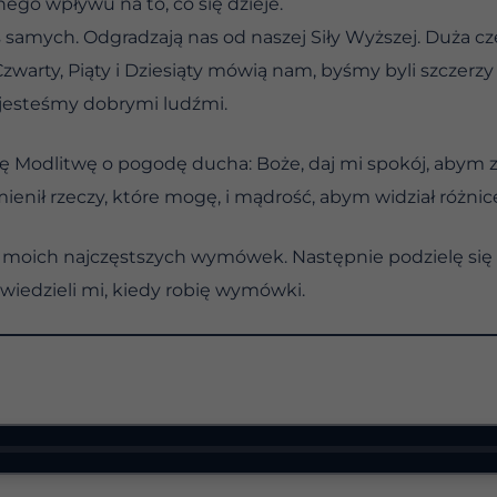
go wpływu na to, co się dzieje.
samych. Odgradzają nas od naszej Siły Wyższej. Duża c
 Czwarty, Piąty i Dziesiąty mówią nam, byśmy byli szcze
jesteśmy dobrymi ludźmi.
ię Modlitwę o pogodę ducha: Boże, daj mi spokój, abym z
nił rzeczy, które mogę, i mądrość, abym widział różnic
 moich najczęstszych wymówek. Następnie podzielę się ni
wiedzieli mi, kiedy robię wymówki.