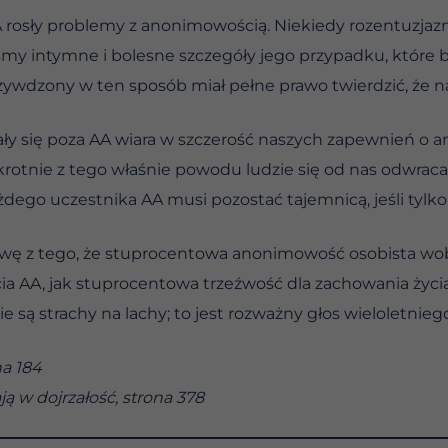
A rosły problemy z anonimowością. Niekiedy rozentuzj
my intymne i bolesne szczegóły jego przypadku, które b
ywdzony w ten sposób miał pełne prawo twierdzić, że na
ały się poza AA wiara w szczerość naszych zapewnień o
otnie z tego właśnie powodu ludzie się od nas odwracali
ażdego uczestnika AA musi pozostać tajemnicą, jeśli tylko
awę z tego, że stuprocentowa anonimowość osobista wobe
cia AA, jak stuprocentowa trzeźwość dla zachowania życ
e są strachy na lachy; to jest rozważny głos wieloletnie
na 184
ą w dojrzałość, strona 378