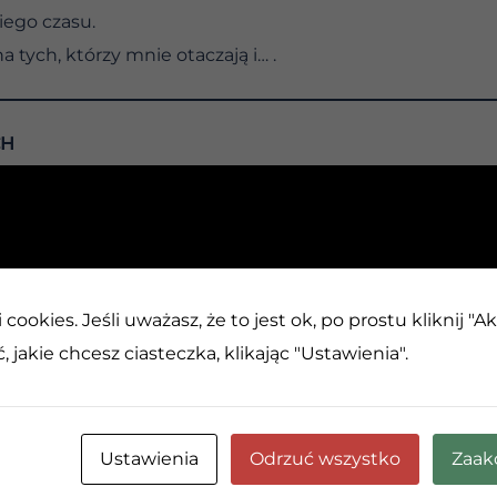
iego czasu.
a tych, którzy mnie otaczają i… .
CH
żna? – Inwentura
cookies. Jeśli uważasz, że to jest ok, po prostu kliknij "A
cytowane na spotkaniach AA, brzmi: Twoja opinia o mnie 
 jakie chcesz ciasteczka, klikając "Ustawienia".
zwyczajenie nas od bycia ludźmi, którzy się podobają. Pr
 w tym, jakie opinie mają o nas inni. Mogą nas lubić lu
ieć i to zaakceptować. Co ważniejsze, opinie innych m
Ustawienia
Odrzuć wszystko
Zaak
orygowaniu niewłaściwych zachowań i postaw. Może istni