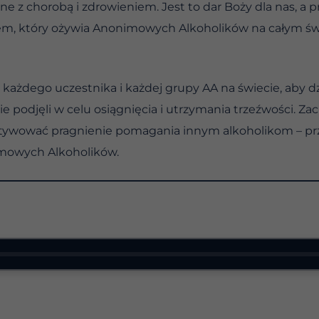
 z chorobą i zdrowieniem. Jest to dar Boży dla nas, a
em, który ożywia Anonimowych Alkoholików na całym św
 każdego uczestnika i każdej grupy AA na świecie, aby dz
ie podjęli w celu osiągnięcia i utrzymania trzeźwości. 
ltywować pragnienie pomagania innym alkoholikom – prz
imowych Alkoholików.