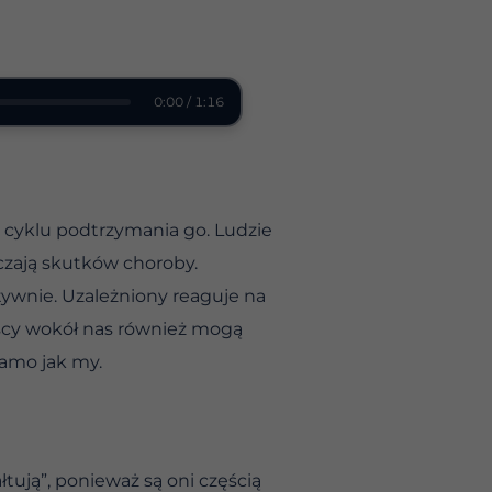
0:00 / 1:16
w cyklu podtrzymania go. Ludzie
dczają skutków choroby.
tywnie. Uzależniony reaguje na
liscy wokół nas również mogą
samo jak my.
łtują”, ponieważ są oni częścią