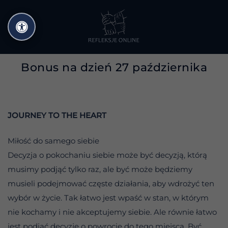
Przejdź
do
treści
Bonus na dzień 27 października
JOURNEY TO THE HEART
Miłość do samego siebie
Decyzja o pokochaniu siebie może być decyzją, którą
musimy podjąć tylko raz, ale być może będziemy
musieli podejmować częste działania, aby wdrożyć ten
wybór w życie. Tak łatwo jest wpaść w stan, w którym
nie kochamy i nie akceptujemy siebie. Ale równie łatwo
jest podjąć decyzję o powrocie do tego miejsca. Być