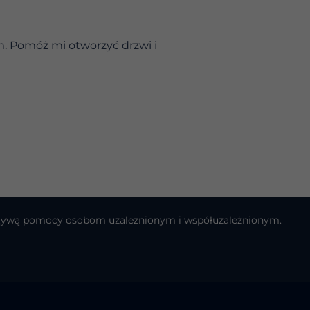
m. Pomóż mi otworzyć drzwi i
cjatywą pomocy osobom uzależnionym i współuzależnionym.