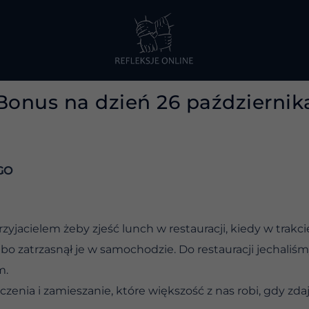
Bonus na dzień 26 październik
GO
yjacielem żeby zjeść lunch w restauracji, kiedy w trakci
, albo zatrzasnął je w samochodzie. Do restauracji jech
m.
czenia i zamieszanie, które większość z nas robi, gdy zd