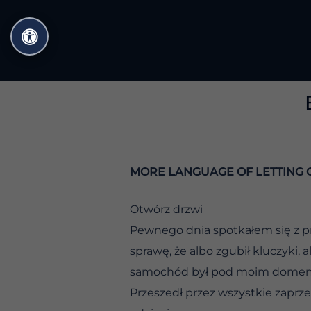
Przejdź
do
treści
MORE LANGUAGE OF LETTING 
Otwórz drzwi
Pewnego dnia spotkałem się z prz
sprawę, że albo zgubił kluczyki
samochód był pod moim dome
Przeszedł przez wszystkie zaprze