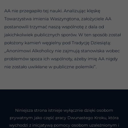
AA nie przegapiło tej nauki. Analizując klęskę
Towarzystwa imienia Waszyngtona, założyciele AA
postanowili trzymać naszą wspólnotę z dala od
jakichkolwiek publicznych sporów. W ten sposób został
położony kamień węgielny pod Tradycję Dziesiątą:
„Anonimowi Alkoholicy nie zajmują stanowiska wobec
problemów spoza ich wspólnoty, ażeby imię AA nigdy
nie zostało uwikłane w publiczne polemiki”.
Niniejsza strona istnieje wyłącznie dzięki osobom
prywatnym jako część pracy Dwunastego Kroku, która
wychodzi z inicjatywą pomocy osobom uzależnionym i