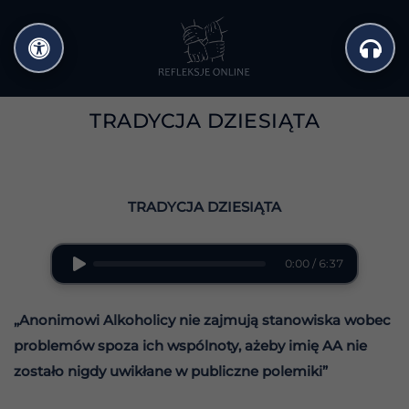
Przejdź
do
treści
TRADYCJA DZIESIĄTA
TRADYCJA DZIESIĄTA
0:00 / 6:37
„Anonimowi Alkoholicy nie zajmują stanowiska wobec
problemów spoza ich wspólnoty, ażeby imię AA nie
zostało nigdy uwikłane w publiczne polemiki”