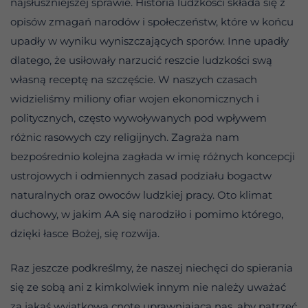
najsłuszniejszej sprawie. Historia ludzkości składa się z
opisów zmagań narodów i społeczeństw, które w końcu
upadły w wyniku wyniszczających sporów. Inne upadły
dlatego, że usiłowały narzucić reszcie ludzkości swą
własną receptę na szczęście. W naszych czasach
widzieliśmy miliony ofiar wojen ekonomicznych i
politycznych, często wywoływanych pod wpływem
różnic rasowych czy religijnych. Zagraża nam
bezpośrednio kolejna zagłada w imię różnych koncepcji
ustrojowych i odmiennych zasad podziału bogactw
naturalnych oraz owoców ludzkiej pracy. Oto klimat
duchowy, w jakim AA się narodziło i pomimo którego,
dzięki łasce Bożej, się rozwija.
Raz jeszcze podkreślmy, że naszej niechęci do spierania
się ze sobą ani z kimkolwiek innym nie należy uważać
za jakąś wyjątkową cnotę uprawniającą nas, aby patrzeć