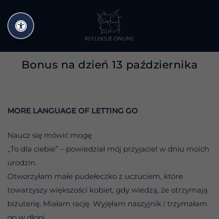
Przejdź
do
treści
Bonus na dzień 13 października
MORE LANGUAGE OF LETTING GO
Naucz się mówić mogę
„To dla ciebie” – powiedział mój przyjaciel w dniu moich
urodzin.
Otworzyłam małe pudełeczko z uczuciem, które
towarzyszy większości kobiet, gdy wiedzą, że otrzymają
biżuterię. Miałam rację. Wyjęłam naszyjnik i trzymałam
go w dłoni.