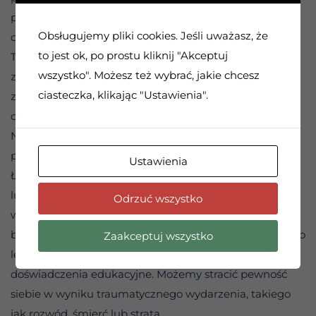
przerażało mnie w przeszłości. Samolot i moje latanie
Obsługujemy pliki cookies. Jeśli uważasz, że
działały fantastycznie.
to jest ok, po prostu kliknij "Akceptuj
To był przełomowy dzień w lataniu. Do tej pory
wszystko". Możesz też wybrać, jakie chcesz
zachowywałam się tak, jakbym wykonywała ruchy,
ciasteczka, klikając "Ustawienia".
zmuszając się do latania. Dziś naprawdę cieszyłam się
czasem spędzonym w powietrzu.
Naszyjnik nie miał żadnej mocy. Moc pochodziła z
pamiętania o wierze w siebie.
Ustawienia
Łatwo jest porzucić wiarę w siebie. Możemy dać ją
ludziom z przeszłości, którzy zachęcali nas do niewiary
Odrzuć wszystko
w siebie. Możemy dać ją błędom, które popełniliśmy,
budując solidne argumenty przeciwko sobie w oparciu o
Zaakceptuj wszystko
lekcje, przez które przeszliśmy, błędy w ocenie i
doświadczenia edukacyjne. Możemy stracić pewność
siebie w wyniku traumatycznego wydarzenia, takiego
jak rozwód, śmierć lub strata.