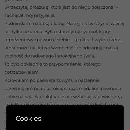
„Przeczytaj broszurę, która jest do niego dołączona” –
zachęcał mój przyjaciel.
Podniosłam malutką ulotkę. Naszyjnik był czymś więcej
niż tylko biżuterią. Był to starożytny symbol, który
reprezentował pewność siebie – tę nieuchwytną rzecz,
która może tak łatwo wzmocnić lub odciągnąć naszą
zdolność do radosnego i spokojnego życia.
To było dokładnie to przypomnienie, którego
potrzebowałam.
Kołowałam po pasie startowym, a następnie
przesunęłam przepustnicę, czując medalion pewności
siebie na szyi. Samolot radośnie wzbił się w powietrze, a
ja delikatnie wzniosłam nas na wysokość dwóch i pół
tysiąca metrów. Zgodnie z instrukcjami Roba skręciłam
Cookies
w lewo, ostro. Następnie wykonałam stromy zakręt w
prawo i przeciągnięcie z wyłączonym silnikiem, coś, co