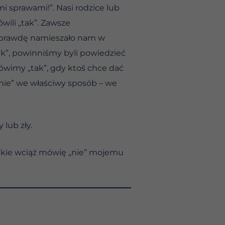
mi sprawami!”. Nasi rodzice lub
wili „tak”. Zawsze
naprawdę namieszało nam w
ak”, powinniśmy byli powiedzieć
Mówimy „tak”, gdy ktoś chce dać
nie” we właściwy sposób – we
lub zły.
 jakie wciąż mówię „nie” mojemu