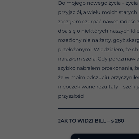
Do mojego nowego życia – życi
przyjaciół, a wielu moich starych 
zacząłem czerpać nawet radość z
dba się o niektórych naszych kl
rozeźlony nie na żarty, gdyż ska
przełożonymi. Wiedziałem, że cho
naraziłem szefa. Gdy porozmawia
szybko nabrałem przekonania, że 
że w moim odczuciu przyczyniłem 
nieoczekiwane rezultaty – szef i
przyszłości.
JAK TO WIDZI BILL – s 280