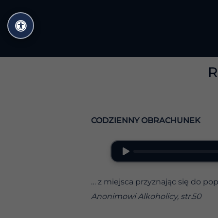
Przejdź
do
treści
R
CODZIENNY OBRACHUNEK
… z miejsca przyznając się do po
Anonimowi Alkoholicy, str.50