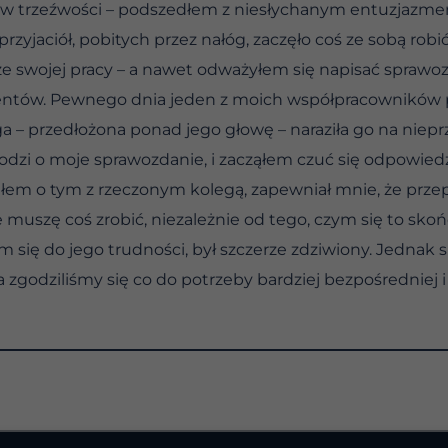
a w trzeźwości – podszedłem z niesłychanym entuzja
przyjaciół, pobitych przez nałóg, zaczęło coś ze sobą robić
e swojej pracy – a nawet odważyłem się napisać sprawoz
ientów. Pewnego dnia jeden z moich współpracowników p
rga – przedłożona ponad jego głowę – naraziła go na nie
dzi o moje sprawozdanie, i zacząłem czuć się odpowiedzi
łem o tym z rzeczonym kolegą, zapewniał mnie, że przepr
muszę coś zrobić, niezależnie od tego, czym się to sko
się do jego trudności, był szczerze zdziwiony. Jednak s
 ja zgodziliśmy się co do potrzeby bardziej bezpośredniej