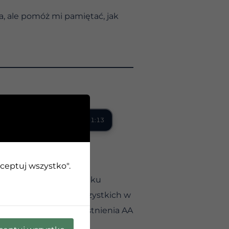
a, ale pomóż mi pamiętać, jak
0:00 / 1:13
kceptuj wszystko".
ad, gdy pacjent w ośrodku
u, że „ciągnie nas wszystkich w
 Na samym początku istnienia AA
 i zwracali przeciwko