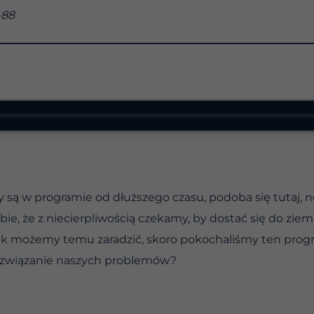
-88
y są w programie od dłuższego czasu, podoba się tutaj, 
ie, że z niecierpliwością czekamy, by dostać się do ziemi
e jak możemy temu zaradzić, skoro pokochaliśmy ten progr
związanie naszych problemów?