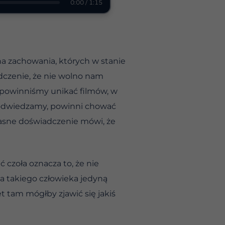
0:00 / 1:15
 zachowania, których w stanie
dczenie, że nie wolno nam
że powinniśmy unikać filmów, w
ch odwiedzamy, powinni chować
łasne doświadczenie mówi, że
ć czoła oznacza to, że nie
a takiego człowieka jedyną
 tam mógłby zjawić się jakiś