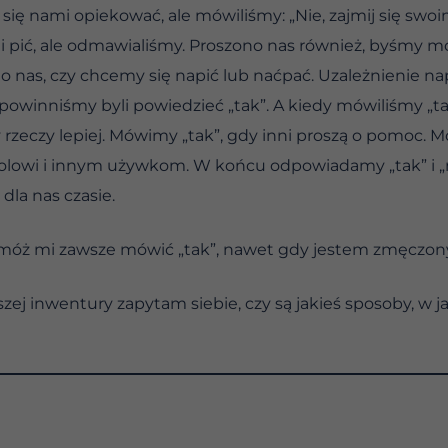
i się nami opiekować, ale mówiliśmy: „Nie, zajmij się swoi
ali pić, ale odmawialiśmy. Proszono nas również, byśmy mó
no nas, czy chcemy się napić lub naćpać. Uzależnienie 
 powinniśmy byli powiedzieć „tak”. A kiedy mówiliśmy „t
 rzeczy lepiej. Mówimy „tak”, gdy inni proszą o pomoc. 
olowi i innym używkom. W końcu odpowiadamy „tak” i „
dla nas czasie.
pomóż mi zawsze mówić „tak”, nawet gdy jestem zmęczony 
ejszej inwentury zapytam siebie, czy są jakieś sposoby, w