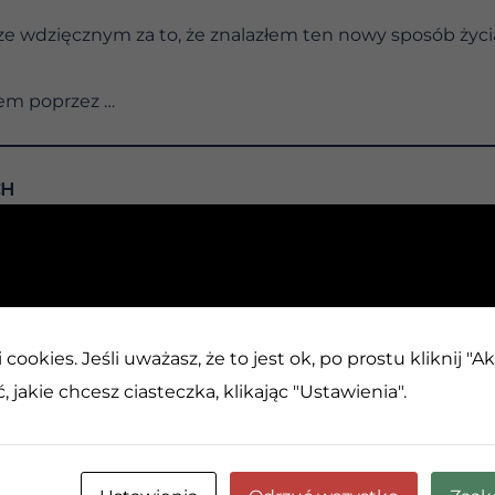
ze wdzięcznym za to, że znalazłem ten nowy sposób życi
mem poprzez …
CH
 z innymi.
cookies. Jeśli uważasz, że to jest ok, po prostu kliknij "A
zaakceptowała program?”. Słyszymy to często, na przykł
 jakie chcesz ciasteczka, klikając "Ustawienia".
osobę, która jest tak negatywnie nastawiona do program
e nie mamy mocy, by zmieniać lub manipulować innymi.
zachować trzeźwość i spokój, nawet gdy inni buntowali się