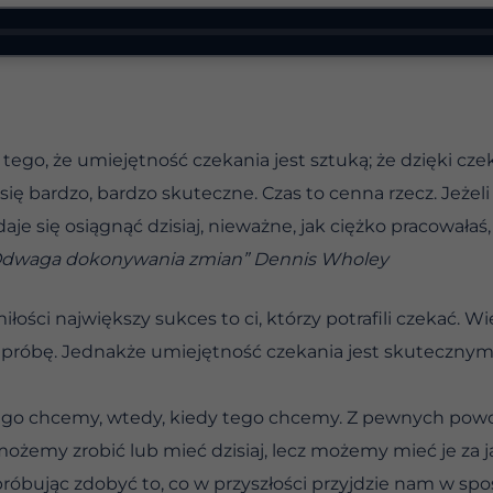
ego, że umiejętność czekania jest sztuką; że dzięki cze
się bardzo, bardzo skuteczne. Czas to cenna rzecz. Jeżel
je się osiągnąć dzisiaj, nieważne, jak ciężko pracowałaś, 
Odwaga dokonywania zmian” Dennis Wholey
miłości największy sukces to ci, którzy potrafili czekać. W
na próbę. Jednakże umiejętność czekania jest skuteczn
ego chcemy, wtedy, kiedy tego chcemy. Z pewnych powo
 możemy zrobić lub mieć dzisiaj, lecz możemy mieć je za j
róbując zdobyć to, co w przyszłości przyjdzie nam w spos