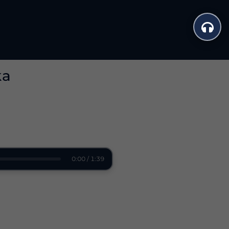
ka
0:00 / 1:39