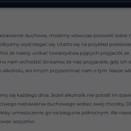
astawienie duchowe, możemy wówczas pozwolić sobie na
ibyśmy wystrzegać się. Utarto się na przykład prześwia
hol, że należy unikać towarzystwa pijących przyjaciół, 
wolno nam wchodzić do barów, że nasi przyjaciele, gdy i
 o alkoholu, ani innym przypominać nam o tym. Nasze w
y się każdego dnia. Jeżeli alkoholik nie potrafi im stawi
ściwego nastawienia duchowego wobec swej choroby. Dl
łoby umieszczenie go na biegunie północnym. Ale nawet
nować wszystko.