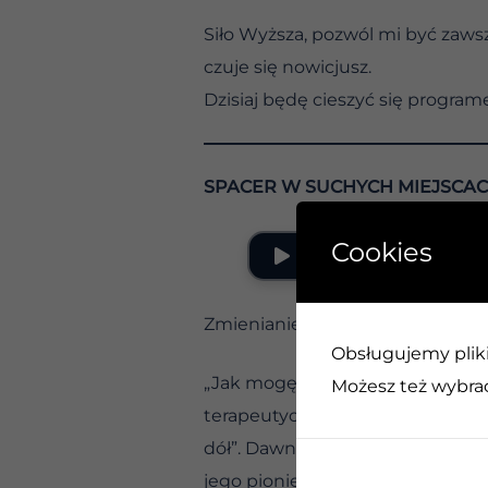
Siło Wyższa, pozwól mi być zaws
czuje się nowicjusz.
Dzisiaj będę cieszyć się progra
SPACER W SUCHYCH MIEJSCA
Cookies
Zmienianie innych ludzi – Relacje
Obsługujemy pliki 
„Jak mogę sprawić, by ta osoba 
Możesz też wybrać,
terapeutycznym narzeka na inną 
dół”. Dawno temu odkryliśmy, ż
jego pionierzy nauczyli się, jak 