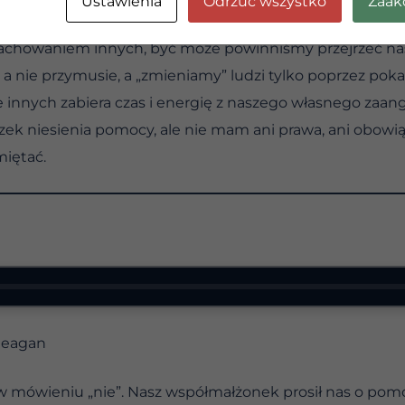
Ustawienia
Odrzuć wszystko
Zaak
gatywni ludzie nie mogą nas pociągnąć w dół, chyba że i
 zachowaniem innych, być może powinniśmy przejrzeć na
a nie przymusie, a „zmieniamy” ludzi tylko poprzez pokaza
e innych zabiera czas i energię z naszego własnego za
zek niesienia pomocy, ale nie mam ani prawa, ani obow
miętać.
Reagan
i w mówieniu „nie”. Nasz współmałżonek prosił nas o p