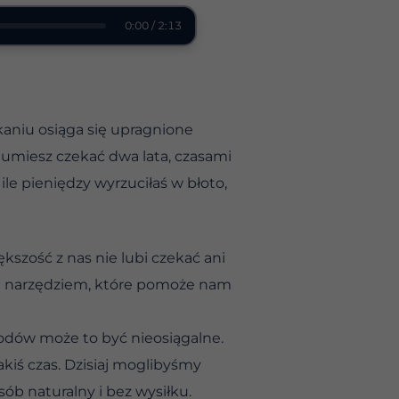
0:00 / 2:13
kaniu osiąga się upragnione
i umiesz czekać dwa lata, czasami
ile pieniędzy wyrzuciłaś w błoto,
iększość z nas nie lubi czekać ani
ym narzędziem, które pomoże nam
dów może to być nieosiągalne.
akiś czas. Dzisiaj moglibyśmy
ób naturalny i bez wysiłku.