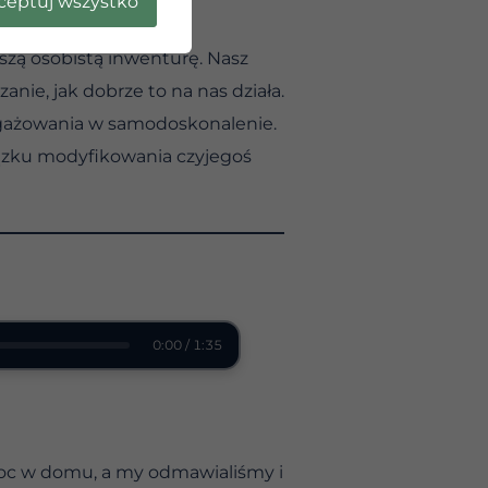
ceptuj wszystko
m na to pozwolimy.
szą osobistą inwenturę. Nasz
nie, jak dobrze to na nas działa.
angażowania w samodoskonalenie.
iązku modyfikowania czyjegoś
0:00 / 1:35
omoc w domu, a my odmawialiśmy i