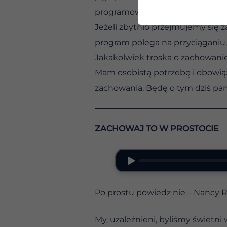
programowi. Nauczyli się, że ne
Jeżeli zbytnio przejmujemy się
program polega na przyciąganiu, 
Jakakolwiek troska o zachowani
Mam osobistą potrzebę i obowią
zachowania. Będę o tym dziś pa
ZACHOWAJ TO W PROSTOCIE
Po prostu powiedz nie – Nancy 
My, uzależnieni, byliśmy świetn