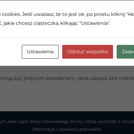
bie. Potem zacząłem się śmiać. Nie byłem zły na kierow
ać coś, czego nie mogłem zmienić”.
cookies. Jeśli uważasz, że to jest ok, po prostu kliknij "A
 uczuć. Pamiętaj też, że zawsze – to nie druga osoba 
 jakie chcesz ciasteczka, klikając "Ustawienia".
ramatów, które sam tworzę w swoim życiu. Pomóż mi po
zyć moje uczucia. I pomóż mi być świadomym, kiedy moj
Ustawienia
Odrzuć wszystko
Zaak
mogą być jedynym przesłaniem, jakie usłyszą dziś niektór
atnym jako część pracy Dwunastego Kroku, która wychodzi z ini
Informacje o prawach autorskich.