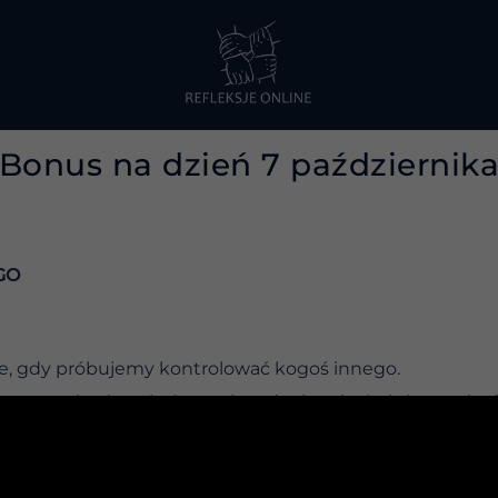
Bonus na dzień 7 październik
GO
cie, gdy próbujemy kontrolować kogoś innego.
a samochodem, który moim zdaniem jechał zbyt wolno” 
yzywałem kierowcę przede mną, próbując wymóc na nim, b
cił.