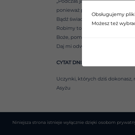
„Podczas jazdy obserwowałem sie
ponieważ próbowałem kontrolow
Obsługujemy pliki 
Bądź świadomy wszystkich swoich
Możesz też wybrać,
Robimy to sobie sami.
Boże, pomóż mi być świadomym d
Daj mi odwagę, abym mógł zobac
CYTAT DNIA
Uczynki, których dziś dokonasz, 
Asyżu
Niniejsza strona istnieje wyłącznie dzięki osobom pryw