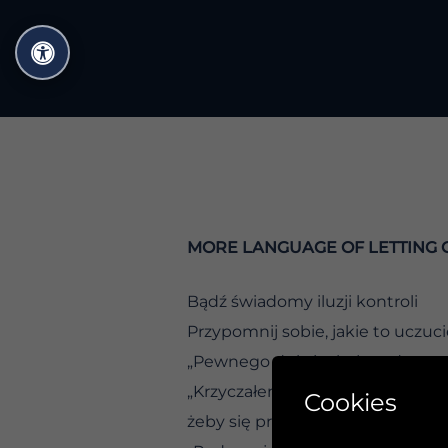
Przejdź
do
treści
MORE LANGUAGE OF LETTING 
Bądź świadomy iluzji kontroli
Przypomnij sobie, jakie to uczu
„Pewnego dnia jechałem drogą z
„Krzyczałem, wściekałem się i w
Cookies
żeby się przesunął i mnie przepuś