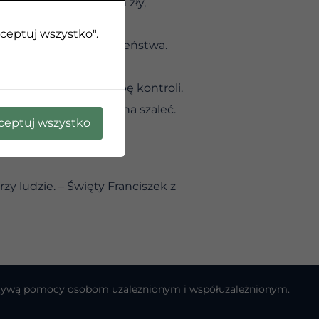
cę przede mną. Byłem zły,
kceptuj wszystko".
doprowadza nas do szaleństwa.
rzucić moją potrzebę kontroli.
a własna wola zaczyna szaleć.
ceptuj wszystko
zy ludzie. – Święty Franciszek z
cjatywą pomocy osobom uzależnionym i współuzależnionym.