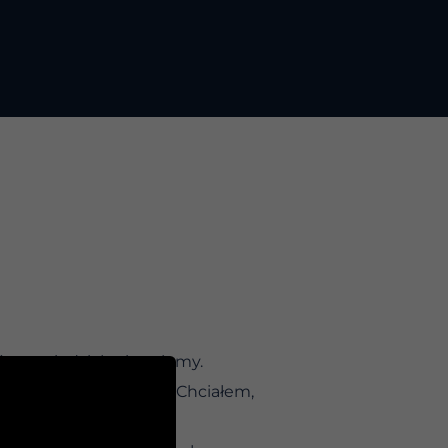
a
– powiedział mi znajomy.
y ustąpił mi z drogi. Chciałem,