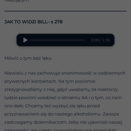
JAK TO WIDZI BILL– s 278
0:00 / 1:35
Mówić o tym bez lęku
Niewielu z nas zachowuje anonimowość w codziennych
prywatnych kontaktach. Na tym poziomie
zrezygnowaliśmy z niej, gdyż uważamy, że niektórzy
ludzie powinni wiedzieć o istnieniu AA i o tym, co nam
ono dało. Chcemy też wyzbyć się lęku przed
przyznawaniem się do naszego alkoholizmu. Zawsze
zastrzegamy dziennikarzom, żeby nie ujawniali naszej
tożsamości, ale często wypowiadamy się przed dość