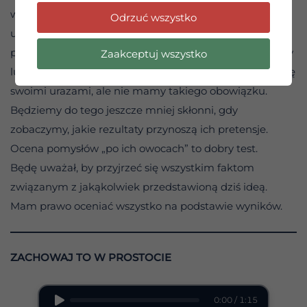
wielokrotnie stracił pieniądze. Powinniśmy zawsze
Odrzuć wszystko
uważać na pomysły, które są sprzeczne z
podstawowymi zasadami naszego programu. Niektórzy
Zaakceptuj wszystko
ludzie mogą na przykład zaprosić nas do podzielenia się
swoimi urazami, ale nie mamy takiego obowiązku.
Będziemy do tego jeszcze mniej skłonni, gdy
zobaczymy, jakie rezultaty przynoszą ich pretensje.
Ocena pomysłów „po ich owocach” to dobry test.
Będę uważał, by przyjrzeć się wszystkim faktom
związanym z jakąkolwiek przedstawioną dziś ideą.
Mam prawo oceniać wszystko na podstawie wyników.
ZACHOWAJ TO W PROSTOCIE
0:00 / 1:15