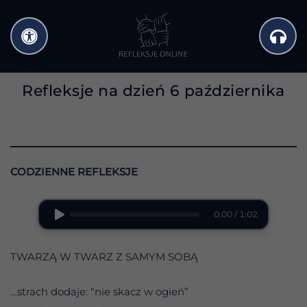
Przejdź
do
treści
Refleksje na dzień 6 października
CODZIENNE REFLEKSJE
0:00 / 1:02
TWARZĄ W TWARZ Z SAMYM SOBĄ
…strach dodaje: “nie skacz w ogień”