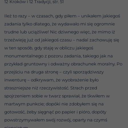
12 Kroków i 12 Tradycji, str. 51
Ileż to razy – w czasach, gdy piłem – unikałem jakiegoś
zadania tylko dlatego, że wydawało mi się ogromnie
trudne lub uciążliwe! Nic dziwnego więc, że mimo iż
trzeźwieję już od jakiegoś czasu – nadal zachowuję się
w ten sposób, gdy staję w obliczu jakiegoś
monumentalnego z pozoru zadania, takiego jak na
przykład gruntowny i odważny obrachunek moralny. Po
przejściu na druga stronę – czyli sporządziwszy
inwenturę – odkrywam, że wyobrażenie było
straszniejsze niż rzeczywistość. Strach przed
spojrzeniem sobie w twarz sprawiał, że tkwiłem w
martwym punkcie; dopóki nie zdobyłem się na
gotowość, żeby sięgnąć po papier i pióro, dopóty
powstrzymywałem swój rozwój, oparty na czymś
niepojętym.