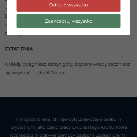
Odrzuć wszystko
ścieżką.
Boże, pomóż mi pamiętać, że kiedy przyznam się i
Zaakceptuj wszystko
zaakceptuję prawdę, otrzymam siłę i wskazówki do
zmiany.
CYTAT DNIA
A kiedy osiągniesz szczyt góry, dopiero wtedy zaczniesz
się wspinać. – Khalil Gibran
Niniejsza strona istnieje wyłącznie dzięki osobom
prywatnym jako część pracy Dwunastego Kroku, która
wychodzi z inicjatywą pomocy osobom uzależnionym i