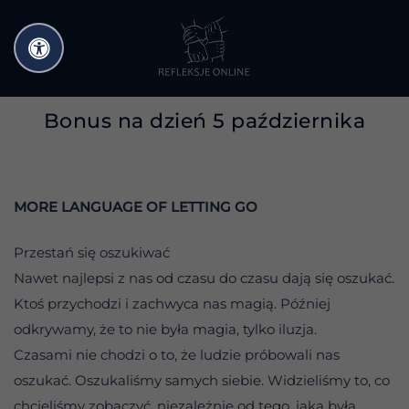
Przejdź
do
treści
Bonus na dzień 5 października
MORE LANGUAGE OF LETTING GO
Przestań się oszukiwać
Nawet najlepsi z nas od czasu do czasu dają się oszukać.
Ktoś przychodzi i zachwyca nas magią. Później
odkrywamy, że to nie była magia, tylko iluzja.
Czasami nie chodzi o to, że ludzie próbowali nas
oszukać. Oszukaliśmy samych siebie. Widzieliśmy to, co
chcieliśmy zobaczyć, niezależnie od tego, jaka była