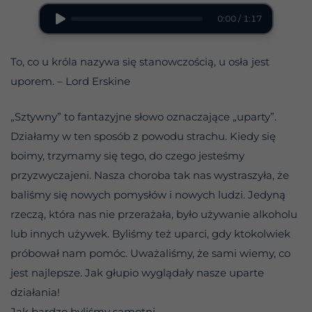
0:00 / 1:17
To, co u króla nazywa się stanowczością, u osła jest
uporem. – Lord Erskine
„Sztywny” to fantazyjne słowo oznaczające „uparty”.
Działamy w ten sposób z powodu strachu. Kiedy się
boimy, trzymamy się tego, do czego jesteśmy
przyzwyczajeni. Nasza choroba tak nas wystraszyła, że
baliśmy się nowych pomysłów i nowych ludzi. Jedyną
rzeczą, która nas nie przerażała, było używanie alkoholu
lub innych używek. Byliśmy też uparci, gdy ktokolwiek
próbował nam pomóc. Uważaliśmy, że sami wiemy, co
jest najlepsze. Jak głupio wyglądały nasze uparte
działania!
Jak bardzo byliśmy samotni.