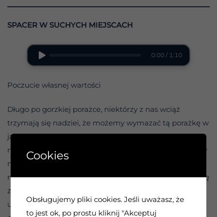
SPACER W SUCHYCH MIEJSCACH
0:00 / 1:10
Poczucie własnej wartości
Długo po gorzkiej porażce, niektórzy z nas wciąż
trzymają się nadziei, że możemy wymazać tą porażkę w
jakiś spektakularny sposób. Jednym z możliwych
marzeń jest „udowodnienie swojej wartości” tym, którzy
Cookies
nami gardzili lub nas poniżali. To nigdy tak naprawdę
nie działa, nawet jeśli w późniejszym czasie staniemy się
zwycięzcami. Po pierwsze, możemy próbować
Obsługujemy pliki cookies. Jeśli uważasz, że
udowodnić swoją wartość ludziom, którzy nigdy nas nie
to jest ok, po prostu kliknij "Akceptuj