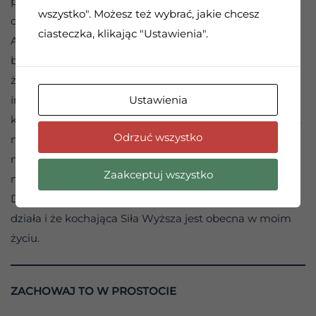
polubią. Jeśli staramy się pokazać innym, że możemy
wszystko". Możesz też wybrać, jakie chcesz
odnieść sukces, wciąż tańczymy do ich melodii.
ciasteczka, klikając "Ustawienia".
Akceptujemy ich wyobrażenie o tym, czym powinien
być sukces. Wielu z nas poniosło porażkę tylko dlatego,
że byliśmy alkoholikami i nie potrafiliśmy robić nic
Ustawienia
innego. Prawdopodobnie zniszczyliśmy możliwości,
które już nigdy się nie pojawią. Ale znajdując trzeźwość,
Odrzuć wszystko
mogliśmy udowodnić swoją wartość tym, którzy
naprawdę liczą się w naszym życiu…… Włączając w to
Zaakceptuj wszystko
nas samych.
Dziś mogę udowodnić, że program Dwunastu Kroków
działa i że kochająca Siła Wyższa jest obecna w moim
życiu.
ZACHOWAJ TO W PROSTOCIE