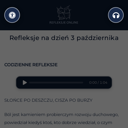
Przejdź
do
treści
Refleksje na dzień 3 października
CODZIENNE REFLEKSJE
0:00 / 1:04
SŁOŃCE PO DESZCZU, CISZA PO BURZY
Ból jest kamieniem probierczym rozwoju duchowego,
powiedział kiedyś ktoś, kto dobrze wiedział, o czym