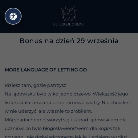
Przejdź
do
treści
Bonus na dzień 29 września
MORE LANGUAGE OF LETTING GO
Idziesz tam, gdzie patrzysz
Na lądowisku było tylko jedno drzewo. Większość jego
liści została zerwana przez zimowe wiatry. Nie chciałem
w nie uderzyć, ale właśnie to zrobiłem.
Mój spadochron otworzył się tuż nad lądowiskiem dla
uczniów, co było błogosławieństwem dla kogoś tak
nowego i nie doświadczonego jak ja. Leciałem wzdłuż