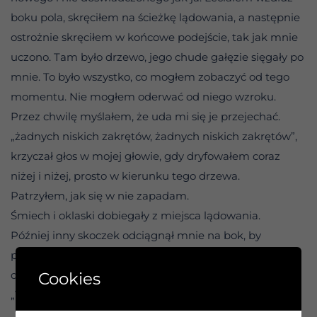
boku pola, skręciłem na ścieżkę lądowania, a następnie
ostrożnie skręciłem w końcowe podejście, tak jak mnie
uczono. Tam było drzewo, jego chude gałęzie sięgały po
mnie. To było wszystko, co mogłem zobaczyć od tego
momentu. Nie mogłem oderwać od niego wzroku.
Przez chwilę myślałem, że uda mi się je przejechać.
„żadnych niskich zakrętów, żadnych niskich zakrętów”,
krzyczał głos w mojej głowie, gdy dryfowałem coraz
niżej i niżej, prosto w kierunku tego drzewa.
Patrzyłem, jak się w nie zapadam.
Śmiech i oklaski dobiegały z miejsca lądowania.
Później inny skoczek odciągnął mnie na bok, by
porozmawiać. „Czy wiesz, dlaczego uderzyłeś w
drzewo?” – zapytał.
Cookies
„Tak” – odpowiedziałem. „Stało mi na drodze”.
„To nie wszystko” – powiedział. „Miałeś mnóstwo czasu,