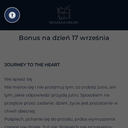
Przejdź
do
treści
Bonus na dzień 17 września
JOURNEY TO THE HEART
Nie spiesz się
Nie martw się i nie przejmuj tym, co zrobisz jutro, ani
tym, jakie odpowiedzi przyjdą jutro. Sposobem na
przejście przez zadanie, dzień, życie jest pozostanie w
chwili obecnej.
Pośpiech, pchanie się do przodu, próba wymuszenia
czegoś nie działa. Już nie. Pośpiech nie przyspieszy