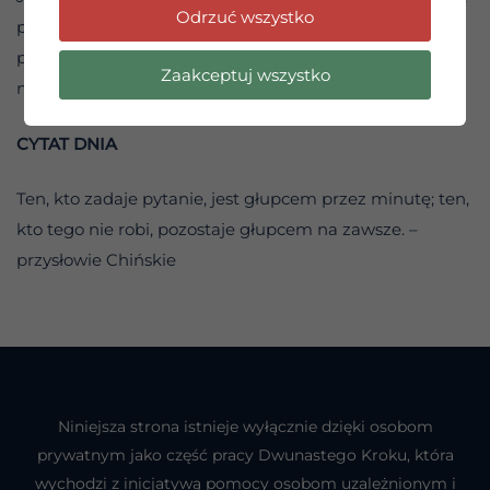
Odrzuć wszystko
pozostaniesz w teraźniejszości, jutrzejsze odpowiedzi
przyjdą tak samo jak dzisiejsze – naturalnie, delikatnie i
Zaakceptuj wszystko
na czas.
CYTAT DNIA
Ten, kto zadaje pytanie, jest głupcem przez minutę; ten,
kto tego nie robi, pozostaje głupcem na zawsze. –
przysłowie Chińskie
Niniejsza strona istnieje wyłącznie dzięki osobom
prywatnym jako część pracy Dwunastego Kroku, która
wychodzi z inicjatywą pomocy osobom uzależnionym i