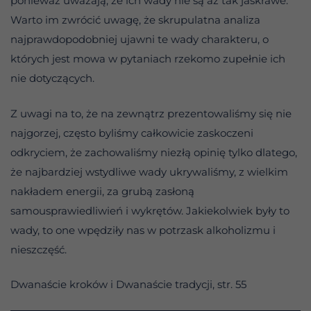
ponieważ uważają, że ich wady nie są aż tak jaskrawe.
Warto im zwrócić uwagę, że skrupulatna analiza
najprawdopodobniej ujawni te wady charakteru, o
których jest mowa w pytaniach rzekomo zupełnie ich
nie dotyczących.
Z uwagi na to, że na zewnątrz prezentowaliśmy się nie
najgorzej, często byliśmy całkowicie zaskoczeni
odkryciem, że zachowaliśmy niezłą opinię tylko dlatego,
że najbardziej wstydliwe wady ukrywaliśmy, z wielkim
nakładem energii, za grubą zasłoną
samousprawiedliwień i wykrętów. Jakiekolwiek były to
wady, to one wpędziły nas w potrzask alkoholizmu i
nieszczęść.
Dwanaście kroków i Dwanaście tradycji, str. 55