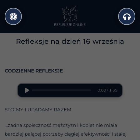
Przejdź
do
treści
Refleksje na dzień 16 września
CODZIENNE REFLEKSJE
0:00 / 1:39
STOIMY I UPADAMY RAZEM
…żadna społeczność mężczyzn i kobiet nie miała
bardziej palącej potrzeby ciągłej efektywności i stałej