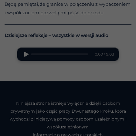
Będę pamiętał, że granice w połączeniu z wybaczeniem
i współczuciem pozwolą mi pójść do przodu.
Dzisiejsze refleksje – wszystkie w wersji audio
0:00 / 9:03
Niniejsza strona istnieje wyłącznie dzięki osobom
prywatnym jako część pracy Dwunastego Kroku, która
wychodzi z inicjatywą pomocy osobom uzależnionym i
współuzależnionym.
Informacje o prawach autorskich.