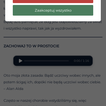
taką samą troskę o innych, jaką okazała nam. Dzięki
łasce Bożej i w odpowiednim czasie świat może i
Zaakceptuj wszystko
wyzdrowieje.
Będę dziś pamiętał, że Bóg jest odpowiedzialny za świat
i wszystko naprawi, tak jak ja wyzdrowiałem.
ZACHOWAJ TO W PROSTOCIE
0:00 / 1:16
Oto moja złota zasada: Bądź uczciwy wobec innych, ale
potem ścigaj ich, dopóki nie będą uczciwi wobec ciebie.
– Alan Alda
Często w naszej chorobie wstydziliśmy się, więc