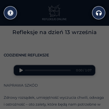
Przejdź
do
treści
Refleksje na dzień 13 września
CODZIENNE REFLEKSJE
0:00 / 1:07
NAPRAWA SZKÓD
Zdrowy rozsądek, umiejętność wyczucia chwili, odwaga
i ostrożność – oto zalety, które będą nam potrzebne w