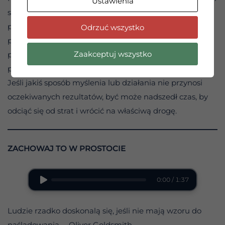
Ustawienia
samooszukiwanie się. Chociaż te niedociągnięcia
prawdopodobnie zawsze będą nam doskwierać, mamy
Odrzuć wszystko
przynajmniej doświadczenie w radzeniu sobie z nimi, w
Zaakceptuj wszystko
przeciwnym razie nie poczynilibyśmy żadnych
postępów w trzeźwieniu.
Jeśli jakiś sposób myślenia lub działania nie przynosi
oczekiwanych rezultatów, być może nadszedł czas, by
odciąć się od strat i wrócić na właściwą drogę.
ZACHOWAJ TO W PROSTOCIE
0:00 / 1:37
Ludzie rzadko doskonalą się, jeśli nie mają wzoru do
naśladowania. – Oliver Goldsmith