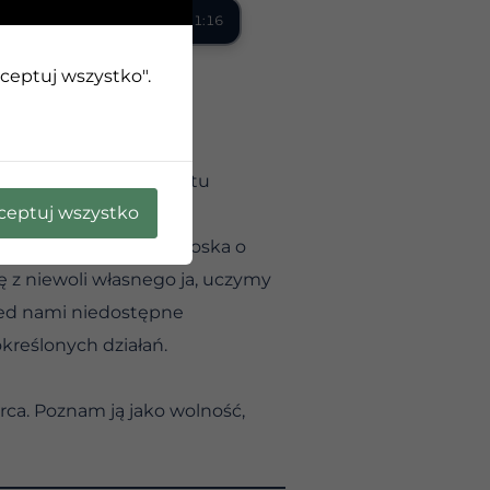
0:00 / 1:16
kceptuj wszystko".
m określeniem byłyby tu
ceptuj wszystko
rawdę szukamy.
oli samego siebie. Troska o
ię z niewoli własnego ja, uczymy
rzed nami niedostępne
reślonych działań.
erca. Poznam ją jako wolność,