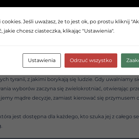
cookies. Jeśli uważasz, że to jest ok, po prostu kliknij "A
chowanie trzeźwości.
 jakie chcesz ciasteczka, klikając "Ustawienia".
eliśmy mylne wyobrażenia na temat natury wolności.
a robieniu dokładnie tego, co nam się podoba; właściwy
Ustawienia
Odrzuć wszystko
Zaak
tyczna jest pożądana, nie może dać nam tego, czego nap
ci uznając, że tak naprawdę szukamy uwolnienia z niew
ch tyranii, z jakimi borykają się ludzie. Gdy uwalniamy s
ania wyborów zaczyna się zwielokrotniać, otwierając p
jemy mądre decyzje, zamiast kierować się przymusem ok
która jest dostępna dla każdego, kto szuka jej z całego s
.