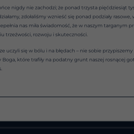
ńce nigdy nie zachodzi; że ponad trzysta pięćdziesiąt ty
 działamy, zdołaliśmy wznieść się ponad podziały rasowe
przepełnia nas miła świadomość, że w naszym targanym p
iu trzeźwości, rozwoju i skuteczności.
ze uczyli się w bólu i na błędach – nie sobie przypiszemy 
y Boga, które trafiły na podatny grunt naszej rosnącej g
.