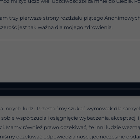
omóż mi żyć uczciwie. Uczciwość zbliża mnie do Ciebie. Po
zytam trzy pierwsze strony rozdziału piątego Anonimowych
czerość jest tak ważna dla mojego zdrowienia.
innych ludzi. Przestańmy szukać wymówek dla samych s
sobie współczucia i osiągnięcie wybaczenia, akceptacji i
ci. Mamy również prawo oczekiwać, że inni ludzie wezm
niśmy oczekiwać odpowiedzialności, jednocześnie obdar