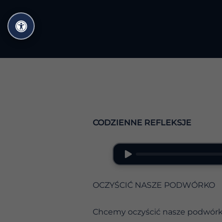
Przejdź
do
treści
CODZIENNE REFLEKSJE
OCZYŚCIĆ NASZE PODWÓRKO
Chcemy oczyścić nasze podwórko 