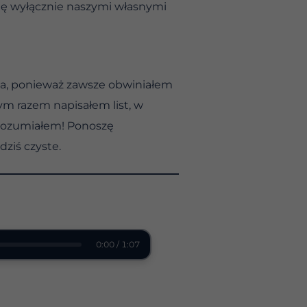
się wyłącznie naszymi własnymi
owa, ponieważ zawsze obwiniałem
ym razem napisałem list, w
zrozumiałem! Ponoszę
dziś czyste.
0:00 / 1:07