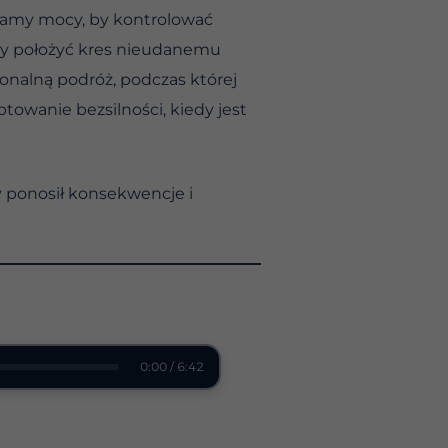
 mamy mocy, by kontrolować
, by położyć kres nieudanemu
onalną podróż, podczas której
towanie bezsilności, kiedy jest
y ponosił konsekwencje i
0:00 / 6:42