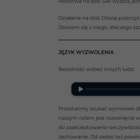
Modlitwa na dziś: Siło wyższa, p
Działanie na dziś: Dzisiaj przec
Dowiem się z niego, dlaczego sz
JĘZYK WYZWOLENIA
Bezsilność wobec innych ludzi
Przestańmy szukać wymówek dla 
naszym celem jest rozwinięcie w 
do zaakceptowania rzeczywistoś
zachowanie. Od siebie też powin