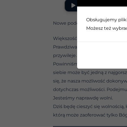
Obsługujemy pliki 
Nowe podejście do wolności. Za
Możesz też wybrać,
Większość z nas odkrywa, że mi
Prawdziwa wolność nie polega n
przywileje. I choć wolność poli
Powinniśmy podchodzić do wolnoś
siebie może być jedną z najgorszy
się, że nasza możliwość dokonyw
dotychczas możliwości. Podejmu
Jesteśmy naprawdę wolni.
Dziś będę cieszyć się wolnością, 
którą może zaoferować tylko Bóg