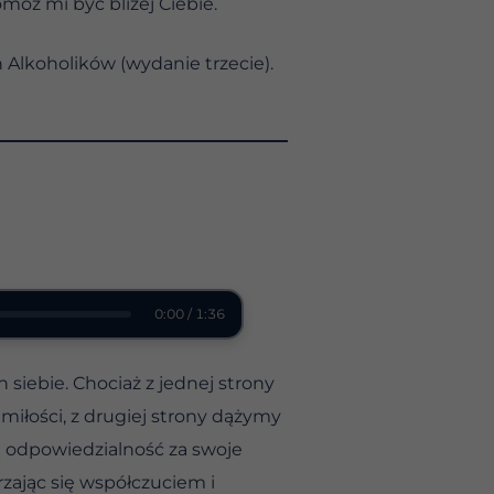
móż mi być bliżej Ciebie.
 Alkoholików (wydanie trzecie).
0:00 / 1:36
iebie. Chociaż z jednej strony
 miłości, z drugiej strony dążymy
ą odpowiedzialność za swoje
zając się współczuciem i