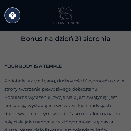
Przejdź
do
treści
Bonus na dzień 31 sierpnia
YOUR BODY IS A TEMPLE
Podobnie jak yin i yang, duchowość i fizyczność to dwie
strony tworzenia prawdziwego dobrostanu.
Popularne wyrażenie „twoje ciało jest świątynią” jest
koncepcją występującą we wszystkich tradycjach
duchowych na całym świecie. Jako metafora oznacza
rolę ciała jako naczynia, w którym mieści się nasza
dusza. Nasze ciało fizyczne jest pojazdem, który