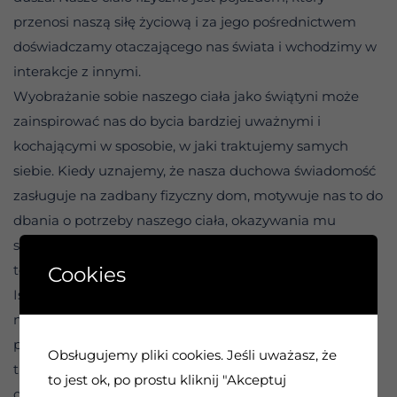
przenosi naszą siłę życiową i za jego pośrednictwem
doświadczamy otaczającego nas świata i wchodzimy w
interakcje z innymi.
Wyobrażanie sobie naszego ciała jako świątyni może
zainspirować nas do bycia bardziej uważnymi i
kochającymi w sposobie, w jaki traktujemy samych
siebie. Kiedy uznajemy, że nasza duchowa świadomość
zasługuje na zadbany fizyczny dom, motywuje nas to do
dbania o potrzeby naszego ciała, okazywania mu
szacunku i pozwalania mu na wyrażanie swojej
tożsamości.
Cookies
Istnieje wiele sposobów, w jakie możemy traktować
nasze ciała z miłością: wybierając odżywcze,
pełnowartościowe pokarmy – jemy ze świadomością i
Obsługujemy pliki cookies. Jeśli uważasz, że
troską; traktując priorytetowo nasz sen i czas
to jest ok, po prostu kliknij "Akceptuj
odpoczynku – możemy się naładować i czuć się gotowi