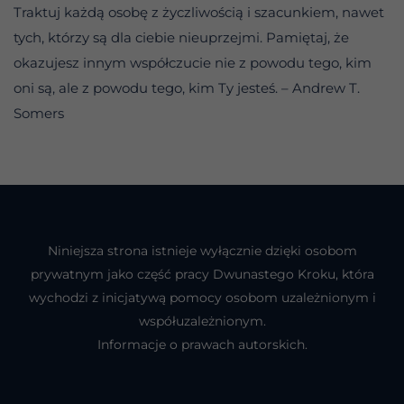
Traktuj każdą osobę z życzliwością i szacunkiem, nawet
tych, którzy są dla ciebie nieuprzejmi. Pamiętaj, że
okazujesz innym współczucie nie z powodu tego, kim
oni są, ale z powodu tego, kim Ty jesteś. – Andrew T.
Somers
Niniejsza strona istnieje wyłącznie dzięki osobom
prywatnym jako część pracy Dwunastego Kroku, która
wychodzi z inicjatywą pomocy osobom uzależnionym i
współuzależnionym.
Informacje o prawach autorskich.