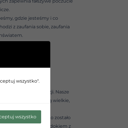
mych zapewnia fałszywe poczucie
cze.
eśmy, gdzie jesteśmy i co
odzi z zaufania sobie, zaufania
chświatem.
my się jak w domu.
kceptuj wszystko".
iadomościach i telewizji. Nasze
ągają naszą uwagę, są wielkie,
ceptuj wszystko
 nim. Gdyby to wszystko zostało
w? Czy tęskniłbyś za widokiem z