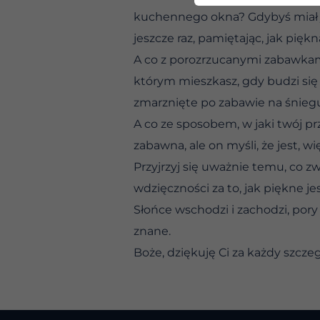
kuchennego okna? Gdybyś miał ju
jeszcze raz, pamiętając, jak pię
A co z porozrzucanymi zabawkam
którym mieszkasz, gdy budzi się
zmarznięte po zabawie na śnieg
A co ze sposobem, w jaki twój prz
zabawna, ale on myśli, że jest, wi
Przyjrzyj się uważnie temu, co zw
wdzięczności za to, jak piękne je
Słońce wschodzi i zachodzi, pory
znane.
Boże, dziękuję Ci za każdy szcz