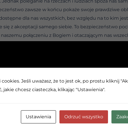
e. Jednak poleganie na rzeczach i ludziach spoza nas sa
eczeństwo zawsze w końcu pokaże swoje prawdziwe obli
ostępne dla nas wszystkich, bez względu na to kim jest
 się z akceptacji samego siebie. To bezpieczeństwo poch
, naszemu połączeniu z Bogiem i otaczającym nas wsze
warunkowo, bez względu na to, gdzie jesteśmy, poczuje
GO
cookies. Jeśli uważasz, że to jest ok, po prostu kliknij "A
ajne.
 jakie chcesz ciasteczka, klikając "Ustawienia".
fenomenalne, jest codziennie gloryfikowane w filmach, w
iamy się od dramatów. Jedynymi rzeczami, które przyci
na wydarzenia.
Ustawienia
Odrzuć wszystko
Zaak
ciu, swojemu codziennemu światu, ludziom i działaniom w
ego by ci brakowało? Jakich widoków, dźwięków, zapachó