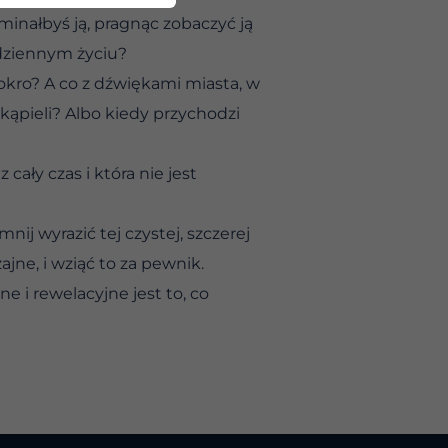
inałbyś ją, pragnąc zobaczyć ją
odziennym życiu?
kro? A co z dźwiękami miasta, w
kąpieli? Albo kiedy przychodzi
cały czas i która nie jest
ij wyrazić tej czystej, szczerej
jne, i wziąć to za pewnik.
 i rewelacyjne jest to, co