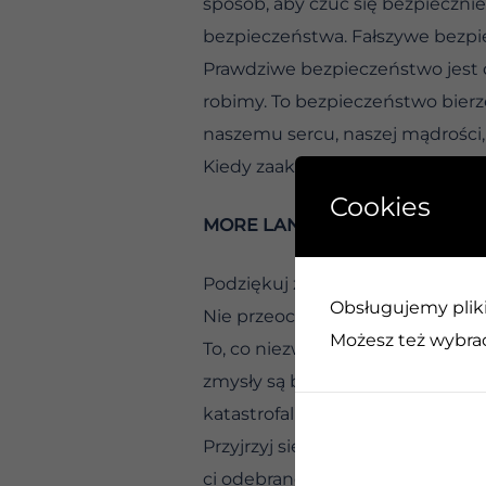
sposób, aby czuć się bezpieczni
bezpieczeństwa. Fałszywe bezpi
Prawdziwe bezpieczeństwo jest d
robimy. To bezpieczeństwo bierze
naszemu sercu, naszej mądrości
Kiedy zaakceptujemy siebie bez
Cookies
MORE LANGUAGE OF LETTING 
Podziękuj za zwyczajność
Obsługujemy pliki 
Nie przeocz cudu tego, co zwycz
Możesz też wybrać,
To, co niezwykłe, niesamowite i 
zmysły są bombardowane. Uzależn
katastrofalne, rzucające na kola
Przyjrzyj się bliżej swojemu ży
ci odebrane w jednej chwili, cz