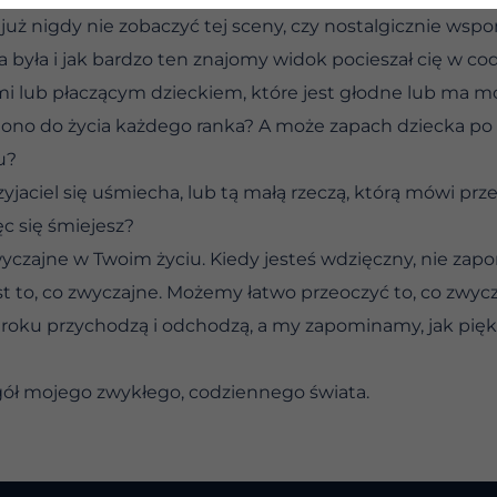
ż nigdy nie zobaczyć tej sceny, czy nostalgicznie wspom
kna była i jak bardzo ten znajomy widok pocieszał cię w c
i lub płaczącym dzieckiem, które jest głodne lub ma mo
 ono do życia każdego ranka? A może zapach dziecka po 
u?
yjaciel się uśmiecha, lub tą małą rzeczą, którą mówi przez 
ęc się śmiejesz?
yczajne w Twoim życiu. Kiedy jesteś wdzięczny, nie zapomn
st to, co zwyczajne. Możemy łatwo przeoczyć to, co zwycza
 roku przychodzą i odchodzą, a my zapominamy, jak piękne
egół mojego zwykłego, codziennego świata.